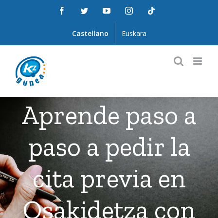
Saltar
Facebook
Twitter
YouTube
Instagram
Tiktok
al
contenido
Castellano
Euskara
Aprende paso a
paso a pedir la
cita previa en
Osakidetza con