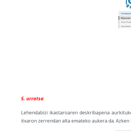
5. urratsa
:
Lehendabizi ikastaroaren deskribapena aurkituk
itxaron zerrendan alta emateko aukera da. Azken 