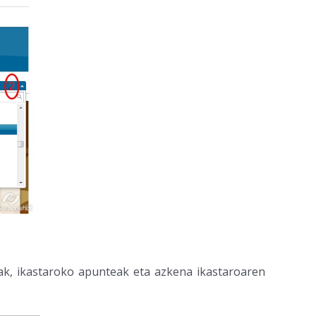
ak, ikastaroko apunteak eta azkena ikastaroaren