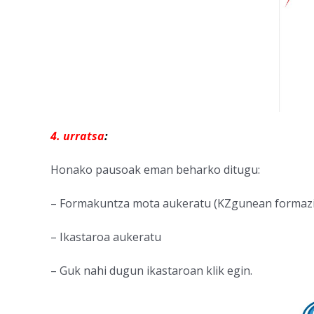
4. urratsa
:
Honako pausoak eman beharko ditugu:
– Formakuntza mota aukeratu (KZgunean formazi
– Ikastaroa aukeratu
– Guk nahi dugun ikastaroan klik egin.