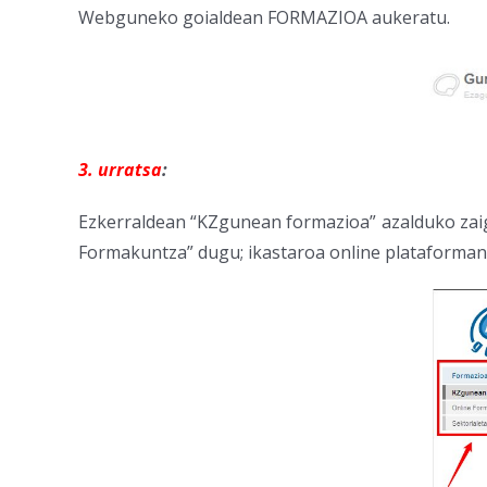
Webguneko goialdean FORMAZIOA aukeratu.
3. urratsa
:
Ezkerraldean “KZgunean formazioa” azalduko zaig
Formakuntza” dugu; ikastaroa online plataforman