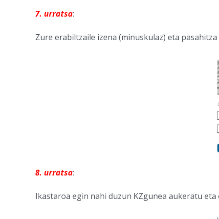
7. urratsa
:
Zure erabiltzaile izena (minuskulaz) eta pasahitza
8. urratsa
:
Ikastaroa egin nahi duzun KZgunea aukeratu eta 