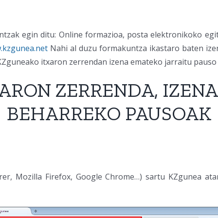
tzak egin ditu: Online formazioa, posta elektronikoko egit
.kzgunea.net
Nahi al duzu formakuntza ikastaro baten ize
KZguneako itxaron zerrendan izena emateko jarraitu pauso
ARON ZERRENDA, IZEN
BEHARREKO PAUSOAK
orer, Mozilla Firefox, Google Chrome…) sartu KZgunea atar