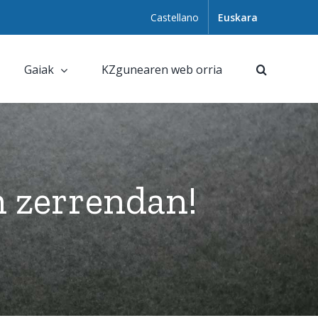
Castellano
Euskara
Gaiak
KZgunearen web orria
 zerrendan!