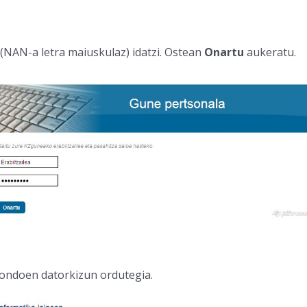
 (NAN-a letra maiuskulaz) idatzi. Ostean
Onartu
aukeratu.
ondoen datorkizun ordutegia.