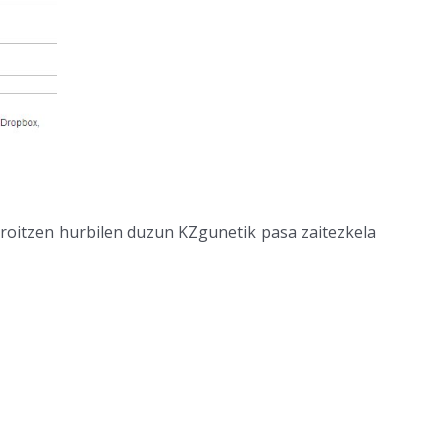
 oroitzen hurbilen duzun KZgunetik pasa zaitezkela