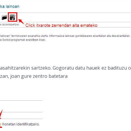
a pasahitzarekin sartzeko. Gogoratu datu hauek ez badituzu
izan, joan gure zentro batetara