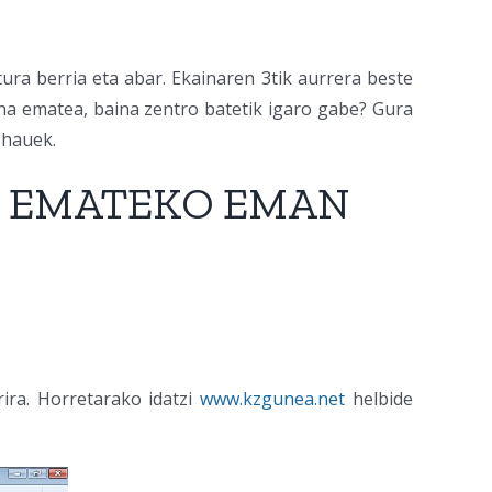
ura berria eta abar. Ekainaren 3tik aurrera beste
na ematea, baina zentro batetik igaro gabe? Gura
 hauek.
A EMATEKO EMAN
ira. Horretarako idatzi
www.kzgunea.net
helbide