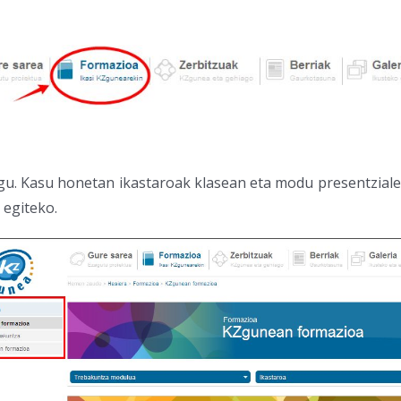
u. Kasu honetan ikastaroak klasean eta modu presentzialea
 egiteko.