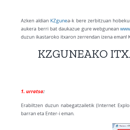
Azken aldian
KZgune
a-k bere zerbitzuan hobekun
aukera berri bat daukazue gure webgunean
www
duzun ikastaroko itxaron zerrendan izena eman! 
KZGUNEAKO ITX
1. urratsa
:
Erabiltzen duzun nabegatzailetik (Internet Expl
barran eta Enter-i eman.