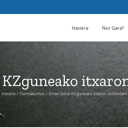
Hasiera
Nor Gara?
 KZguneako itxaron
Hasiera
/
Formakuntza
/
Eman izena KZguneako itxaron zerrendan!