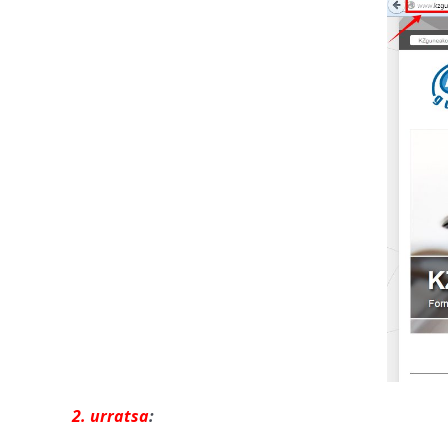
2. urratsa
: