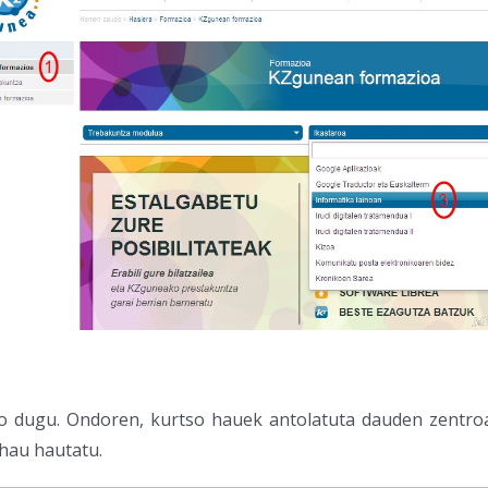
o dugu. Ondoren, kurtso hauek antolatuta dauden zentro
hau hautatu.