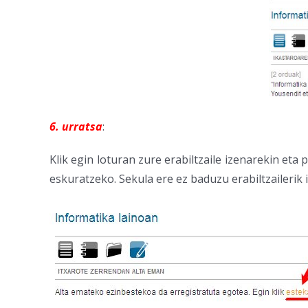
6. urratsa
:
Klik egin loturan zure erabiltzaile izenarekin et
eskuratzeko. Sekula ere ez baduzu erabiltzailerik 