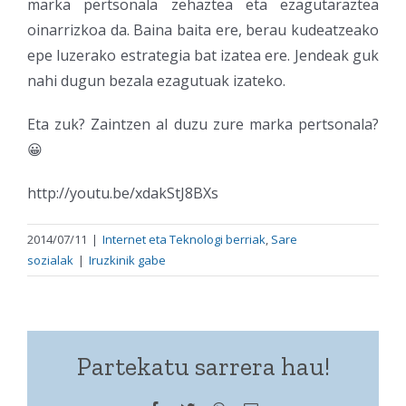
marka pertsonala zehaztea eta ezagutaraztea
oinarrizkoa da. Baina baita ere, berau kudeatzeako
epe luzerako estrategia bat izatea ere. Jendeak guk
nahi dugun bezala ezagutuak izateko.
Eta zuk? Zaintzen al duzu zure marka pertsonala?
😀
http://youtu.be/xdakStJ8BXs
2014/07/11
|
Internet eta Teknologi berriak
,
Sare
sozialak
|
Iruzkinik gabe
Partekatu sarrera hau!