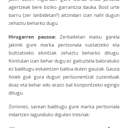
agertzeak bere biziko garrantzia dauka. Bost urte
barru (zer lanbidetan?) aitzindari izan nahi dugun
zehaztu beharko dugu.
Hirugarren pausoa:
Zerbaitetan maixu garela
jakinik gure marka pertsonala sustatzeko eta
bultzatzeko ekintzak zehaztu beharko ditugu.
Kontutan izan behar dugu ez gaituztela baloratuko
ez baditugu eskaintzen balioa duten gauzak. Gauza
hoiek guk gura dugun pertsonentzat zuzenduak
doaz eta behar edo arazo bat konpontzeko egingo
ditugu.
Zorionez, sarean baditugu gure marka pertsonala
indartzen lagunduko diguten tresnak: