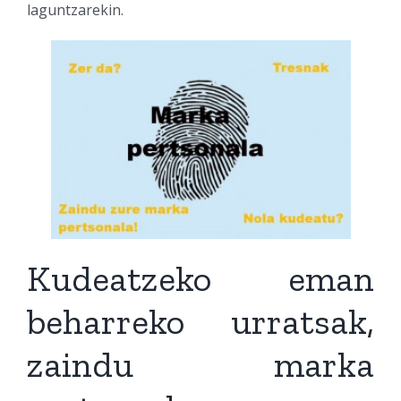
laguntzarekin.
Kudeatzeko eman
beharreko urratsak,
zaindu marka