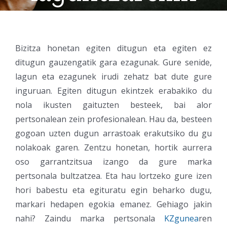
Bizitza honetan egiten ditugun eta egiten ez
ditugun gauzengatik gara ezagunak. Gure senide,
lagun eta ezagunek irudi zehatz bat dute gure
inguruan. Egiten ditugun ekintzek erabakiko du
nola ikusten gaituzten besteek, bai alor
pertsonalean zein profesionalean. Hau da, besteen
gogoan uzten dugun arrastoak erakutsiko du gu
nolakoak garen. Zentzu honetan, hortik aurrera
oso garrantzitsua izango da gure marka
pertsonala bultzatzea. Eta hau lortzeko gure izen
hori babestu eta egituratu egin beharko dugu,
markari hedapen egokia emanez. Gehiago jakin
nahi? Zaindu marka pertsonala
KZgunea
ren