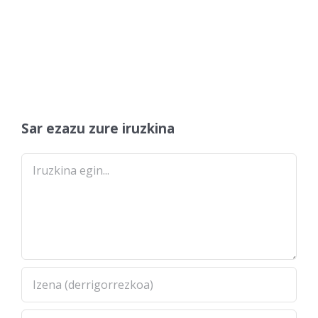
Sar ezazu zure iruzkina
Comment