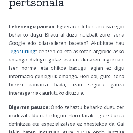
pertsonala
Lehenengo pausoa
: Egoeraren lehen analisia egin
beharko dugu. Bilatu al duzu noizbait zure izena
Google edo bilatzaileren batetan? Aktibitate hau
“
egosurfing
” deitzen da eta askotan argibide asko
emango dizkigu gutaz esaten denaren inguruan.
Izen normal eta ohikoa badugu, agian ez digu
informazio gehiegirik emango. Hori bai, gure izena
berezi xamarra bada, izan seguru gauza
interesgarriak aurkituko dituzula.
Bigarren pausoa:
Ondo zehaztu beharko dugu zer
irudi zabaldu nahi dugun. Horretarako gure burua
definitzea eta espezializatzea ezinbestekoa da. Gai
jakin baten inguruan gure burua ondo jantzita