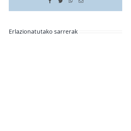
Facebook
Twitter
WhatsApp
Helbide
elektronikoa
Erlazionatutako sarrerak