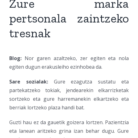
Zure marka
pertsonala zaintzeko
tresnak
Blog:
Nor garen azaltzeko, zer egiten eta nola
egiten dugun erakusleiho ezinhobea da.
Sare sozialak:
Gure ezagutza sustatu eta
partekatzeko tokiak, jendearekin elkarrizketak
sortzeko eta gure harremanekin elkartzeko eta
berriak lortzeko plaza handi bat.
Guzti hau ez da gauetik goizera lortzen. Pazientzia
eta lanean aritzeko grina izan behar dugu. Gure