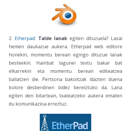
2.
Etherpad
:
Talde lanak
egiten dituzuela? Lasai
hemen daukazue aukera. Etherpad web editore
honekin, momentu berean egingo dituzue lanak
besteekin. Hainbat lagunei textu bakar bat
elkarrekin eta momentu berean editeatzea
baliatzen die. Pertsona bakoitzak idazten duena
kolore desberdinen bidez bereiztuko da. Lana
egiten den bitartean, txateatzeko aukera ematen
du komunikazioa erreztuz.