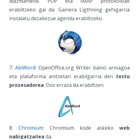
idazmahietik. POP eta IMAP protokoloak
erabiltzeko gai da. Gainera Ligthning gehigarria
instalatu dezakezue agenda erabiltzeko.
7.
AbiWord
: OpenOffice.org Writer baino arinagoa
eta plataforma anitzetan erabilgarria den
testu
prozesadorea
. Oso erraza da erabiltzen.
8.
Chromium
: Chromium kode askeko
web
nabigatzailea
da.