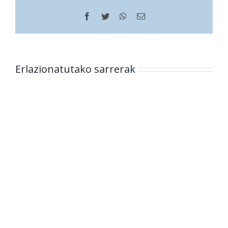
Facebook
Twitter
WhatsApp
Helbide
elektronikoa
Erlazionatutako sarrerak