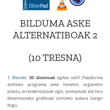
BILDUMA ASKE
ALTERNATIBOAK 2
(10 TRESNA)
1.
Blender
:
3D diseinuak
egitea nahi? Plataforma
anitzeko programa aske honekin, argiarekin
jolastu, errenderizazioak egin, animazioak eta hiru
dimentsiotako grafikoak sortzeko aukera izango
dugu.