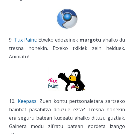
9.
Tux Paint
: Etxeko edozeinek
margotu
ahalko du
tresna honekin. Etxeko txikiek zein helduek.
Animatu!
10.
Keepass
: Zuen kontu pertsonaletara sartzeko
hainbat pasahitza dituzue ezta? Tresna honekin
era seguru batean kudeatu ahalko dituzu guztiak.
Gainera modu zifratu batean gordeta izango