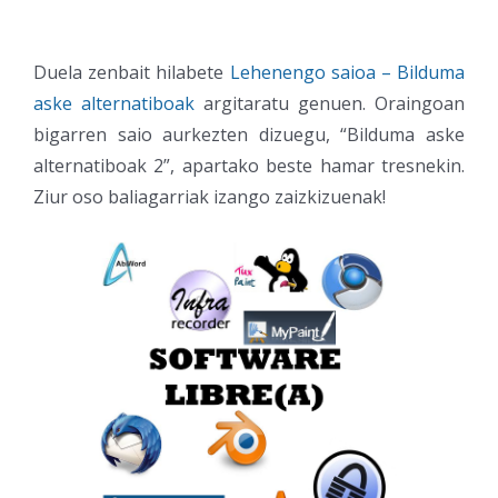
Duela zenbait hilabete
Lehenengo saioa – Bilduma
aske alternatiboak
argitaratu genuen. Oraingoan
bigarren saio aurkezten dizuegu, “Bilduma aske
alternatiboak 2”, apartako beste hamar tresnekin.
Ziur oso baliagarriak izango zaizkizuenak!