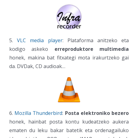
5.
VLC media player
: Plataforma anitzeko eta
kodigo askeko
erreproduktore multimedia
honek, makina bat fitxategi
mota irakurtzeko gai
da. DVDak, CD audioak…
6.
Mozilla Thunderbird
:
Posta elektroniko bezero
honek, hainbat posta kontu kudeatzeko aukera
ematen du leku bakar batetik eta ordenagailuko