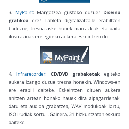
3.
MyPaint
: Margotzea gustoko duzue?
Diseinu
grafikoa
ere? Tableta digitalizatzaile erabiltzen
baduzue, tresna aske honek marrazkiak eta baita
ilustrazioak ere egiteko aukera eskeintzen du .
4.
Infrarecorder
:
CD/DVD grabaketak
egiteko
aukera izango duzue tresna honekin. Windows-en
ere erabili daiteke. Eskeintzen dituen aukera
anitzen artean honako hauek dira aipagarrienak:
datu eta audioa grabatzea, WAV modukoak lortu,
ISO irudiak sortu… Gainera, 31 hizkuntzatan eskura
daiteke.