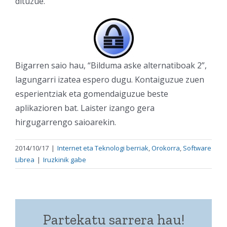
dituzue.
Bigarren saio hau, “Bilduma aske alternatiboak 2”,
lagungarri izatea espero dugu. Kontaiguzue zuen
esperientziak eta gomendaiguzue beste
aplikazioren bat. Laister izango gera
hirgugarrengo saioarekin.
2014/10/17
|
Internet eta Teknologi berriak
,
Orokorra
,
Software
Librea
|
Iruzkinik gabe
Partekatu sarrera hau!