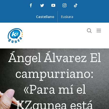
Saltar
Facebook
Twitter
YouTube
Instagram
Tiktok
al
contenido
Castellano
Euskara
Ángel Álvarez El
campurriano:
«Para mí el
KZgunea está