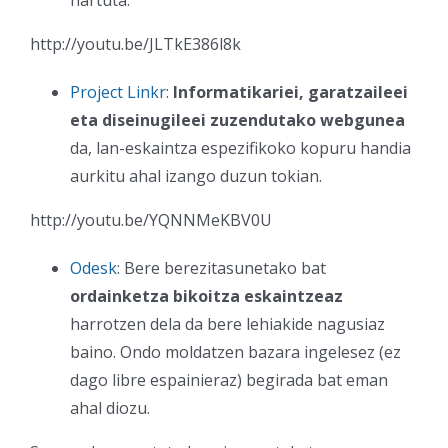
hartuta.
http://youtu.be/JLTkE386l8k
Project Linkr
:
Informatikariei, garatzaileei
eta diseinugileei zuzendutako webgunea
da, lan-eskaintza espezifikoko kopuru handia
aurkitu ahal izango duzun tokian.
http://youtu.be/YQNNMeKBV0U
Odesk
: Bere berezitasunetako bat
ordainketza bikoitza eskaintzeaz
harrotzen dela da bere lehiakide nagusiaz
baino. Ondo moldatzen bazara ingelesez (ez
dago libre espainieraz) begirada bat eman
ahal diozu.