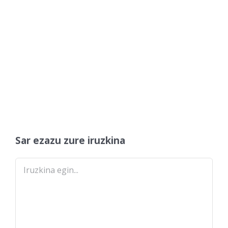
Sar ezazu zure iruzkina
Comment