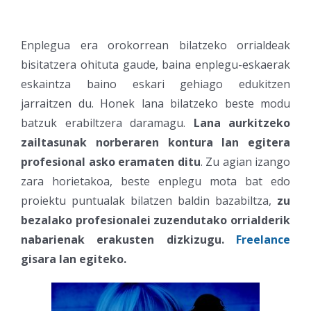
Enplegua era orokorrean bilatzeko orrialdeak
bisitatzera ohituta gaude, baina enplegu-eskaerak
eskaintza baino eskari gehiago edukitzen
jarraitzen du. Honek lana bilatzeko beste modu
batzuk erabiltzera daramagu.
Lana aurkitzeko
zailtasunak
norberaren kontura
lan egitera
profesional asko eramaten ditu
. Zu agian izango
zara horietakoa, beste enplegu mota bat edo
proiektu puntualak bilatzen baldin bazabiltza,
zu
bezalako profesionalei zuzendutako orrialderik
nabarienak erakusten dizkizugu.
Freelance
gisara lan egiteko.