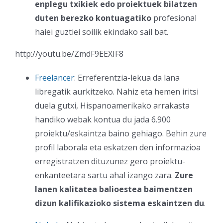
enplegu txikiek edo proiektuek bilatzen
duten berezko kontuagatiko
profesional
haiei guztiei soilik ekindako sail bat.
http://youtu.be/ZmdF9EEXIF8
Freelancer
: Erreferentzia-lekua da lana
libregatik aurkitzeko. Nahiz eta hemen iritsi
duela gutxi, Hispanoamerikako arrakasta
handiko webak kontua du jada 6.900
proiektu/eskaintza baino gehiago. Behin zure
profil laborala eta eskatzen den informazioa
erregistratzen dituzunez gero proiektu-
enkanteetara sartu ahal izango zara.
Zure
lanen kalitatea balioestea baimentzen
dizun kalifikazioko sistema eskaintzen du
.