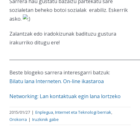
Sarrera hau gustatu bazaizu partekatu sare
sozialetan beheko botoi sozialak erabiliz. Eskerrik
asko.
Zalantzak edo iradokizunak badituzu gustura
irakurriko ditugu ere!
___________________________________________________________
Beste blogeko sarrera interesgarri batzuk:
Bilatu lana Interneten. On-line ikastaroa
Networking: Lan kontaktuak egin lana lortzeko
2015/01/27
|
Enplegua
,
Internet eta Teknologi berriak
,
Orokorra
|
Iruzkinik gabe