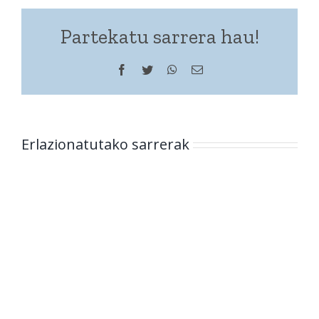
Partekatu sarrera hau!
Facebook
Twitter
WhatsApp
Helbide
elektronikoa
Erlazionatutako sarrerak