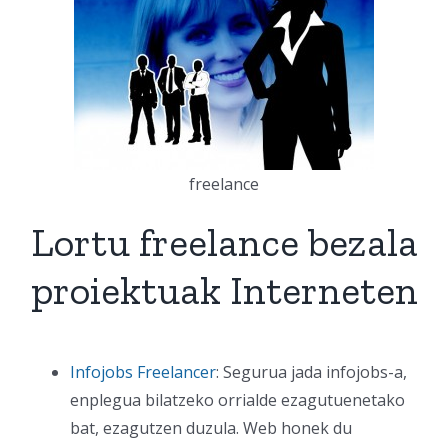
freelance
Lortu freelance bezala
proiektuak Interneten
Infojobs Freelancer
: Segurua jada infojobs-a,
enplegua bilatzeko orrialde ezagutuenetako
bat, ezagutzen duzula. Web honek du