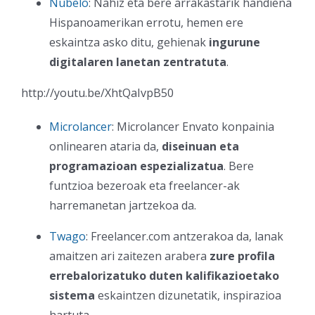
Nubelo
: Nahiz eta bere arrakastarik handiena
Hispanoamerikan errotu, hemen ere
eskaintza asko ditu, gehienak
ingurune
digitalaren lanetan zentratuta
.
http://youtu.be/XhtQaIvpB50
Microlancer
: Microlancer Envato konpainia
onlinearen ataria da,
diseinuan eta
programazioan espezializatua
. Bere
funtzioa bezeroak eta freelancer-ak
harremanetan jartzekoa da.
Twago
: Freelancer.com antzerakoa da, lanak
amaitzen ari zaitezen arabera
zure profila
errebalorizatuko duten kalifikazioetako
sistema
eskaintzen dizunetatik, inspirazioa