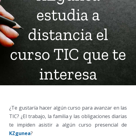
estudia a
distancia el
curso TIC que te
interesa
¿Te gustaría hacer algún curso para avanzar en las
TIC? ¿El trabajo, la familia y las obligaciones diarias
te impiden asistir a algún curso presencial de
KZgunea
?