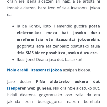
orain ere izena aldatzen ari naiz, a ze artista ni
izenak aldatzen, bere izen ofiziala itsasontzi jokoa
da.
Ia ba Kontxi, listo. Hemendik gutxira
posta
elektronikoz mezu bat jasoko duzu
erreferentzia eta itsasontzi jokoarekin
,
gogoratu letra eta zenbakiz osatutako taula
dela.
SMS bidez pasahitza jasoko duzu ere.
Ikusi Jone! Deana jaso dut, bai azkar!
Nola erabili itsasontzi jokoa
azalpen bideoa.
Jaso dudan
PINa aldatzeko aukera dut
Izenpe
ren web gunean
. Nik oraintxe aldatuko dut,
bidali didatena gogoratzeko oso zaila da eta
jakinda zein burugogorra naizen berehala