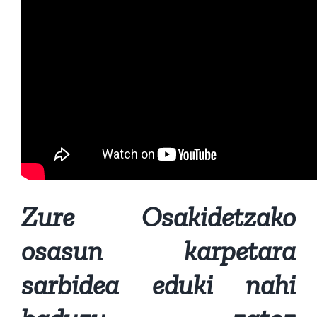
Zure Osakidetzako
osasun karpetara
sarbidea eduki nahi