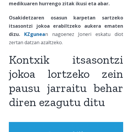
medikuaren hurrengo zitak ikusi eta abar.
Osakidetzaren osasun karpetan sartzeko
itsasontzi jokoa erabiltzeko aukera ematen
dizu.
KZgunea
n nagoenez Joneri eskatu diot
zertan datzan azaltzeko.
Kontxik itsasontzi
jokoa lortzeko zein
pausu jarraitu behar
diren ezagutu ditu