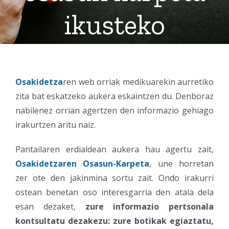
ikusteko
Osakidetza
ren web orriak medikuarekin aurretiko
zita bat eskatzeko aukera eskaintzen du. Denboraz
nabilenez orrian agertzen den informazio gehiago
irakurtzen aritu naiz.
Pantailaren erdialdean aukera hau agertu zait,
Osakidetzaren Osasun-Karpeta
, une horretan
zer ote den jakinmina sortu zait. Ondo irakurri
ostean benetan oso interesgarria den atala dela
esan dezaket,
zure informazio pertsonala
kontsultatu dezakezu: zure botikak egiaztatu,