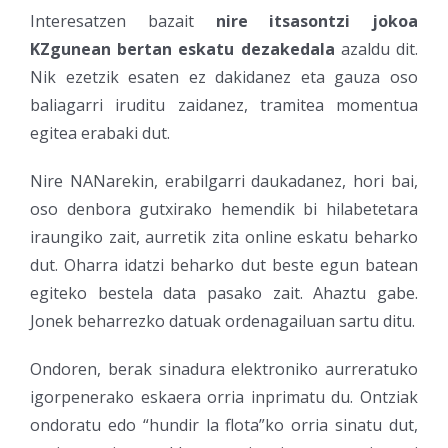
Interesatzen bazait
nire itsasontzi jokoa
KZgunean bertan eskatu dezakedala
azaldu dit.
Nik ezetzik esaten ez dakidanez eta gauza oso
baliagarri iruditu zaidanez, tramitea momentua
egitea erabaki dut.
Nire NANarekin, erabilgarri daukadanez, hori bai,
oso denbora gutxirako hemendik bi hilabetetara
iraungiko zait, aurretik zita online eskatu beharko
dut. Oharra idatzi beharko dut beste egun batean
egiteko bestela data pasako zait. Ahaztu gabe.
Jonek beharrezko datuak ordenagailuan sartu ditu.
Ondoren, berak sinadura elektroniko aurreratuko
igorpenerako eskaera orria inprimatu du. Ontziak
ondoratu edo “hundir la flota”ko orria sinatu dut,