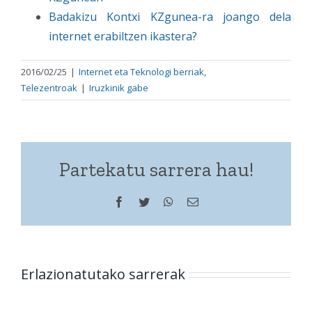
Badakizu Kontxi KZgunea-ra joango dela
internet erabiltzen ikastera?
2016/02/25
|
Internet eta Teknologi berriak
,
Telezentroak
|
Iruzkinik gabe
Partekatu sarrera hau!
Facebook
Twitter
WhatsApp
Helbide
elektronikoa
Erlazionatutako sarrerak