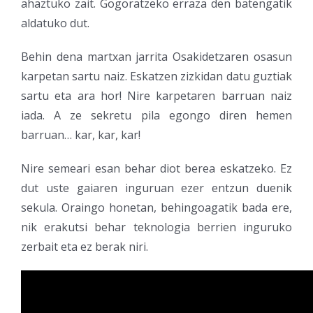
ahaztuko zait. Gogoratzeko erraza den batengatik
aldatuko dut.
Behin dena martxan jarrita Osakidetzaren osasun
karpetan sartu naiz. Eskatzen zizkidan datu guztiak
sartu eta ara hor! Nire karpetaren barruan naiz
iada. A ze sekretu pila egongo diren hemen
barruan… kar, kar, kar!
Nire semeari esan behar diot berea eskatzeko. Ez
dut uste gaiaren inguruan ezer entzun duenik
sekula. Oraingo honetan, behingoagatik bada ere,
nik erakutsi behar teknologia berrien inguruko
zerbait eta ez berak niri.