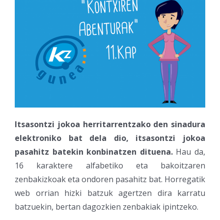
Itsasontzi jokoa herritarrentzako den sinadura
elektroniko bat dela dio, itsasontzi jokoa
pasahitz batekin konbinatzen dituena.
Hau da,
16 karaktere alfabetiko eta bakoitzaren
zenbakizkoak eta ondoren pasahitz bat. Horregatik
web orrian hizki batzuk agertzen dira karratu
batzuekin, bertan dagozkien zenbakiak ipintzeko.