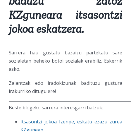
baduzu zatoz
KZguneara itsasontzi
jokoa eskatzera.
Sarrera hau gustatu bazaizu partekatu sare
sozialetan beheko botoi sozialak erabiliz. Eskerrik
asko.
Zalantzak edo iradokizunak badituzu gustura
irakurriko ditugu ere!
___________________________________________________________
Beste blogeko sarrera interesgarri batzuk:
Itsasontzi jokoa Izenpe, eskatu ezazu zurea
KZgunean