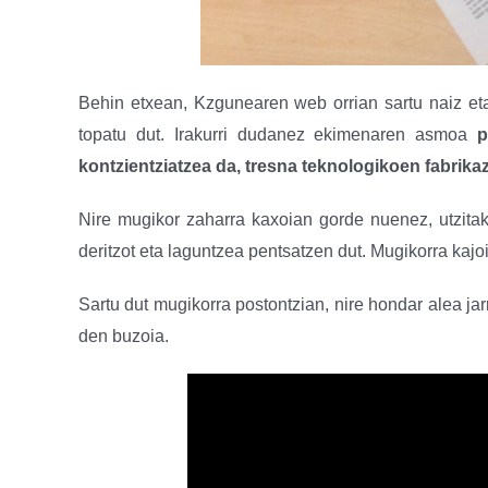
Behin etxean, Kzgunearen web orrian sartu naiz et
topatu dut. Irakurri dudanez ekimenaren asmoa
p
kontzientziatzea da, tresna teknologikoen
fabrika
Nire mugikor zaharra kaxoian gorde nuenez, utzitako
deritzot eta laguntzea pentsatzen dut. Mugikorra kaj
Sartu dut mugikorra postontzian, nire hondar alea ja
den buzoia.