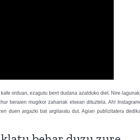
o kafe orduan, ezagutu berri dudana azalduko diet. Nire lagunak
ihur beraien mugikor zaharrak etxean dituztela. Ah! Instagra
en duen argazki bat argitaratu dut. Agian publizitatera dedik
ziklatu behar duzu zure