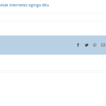
etak internetez egingo ditu
Facebook
Twitter
What