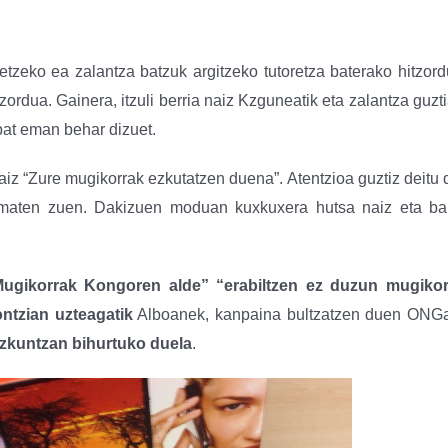
tzeko ea zalantza batzuk argitzeko tutoretza baterako hitzor
rdua. Gainera, itzuli berria naiz Kzguneatik eta zalantza guzt
bat eman behar dizuet.
iz “Zure mugikorrak ezkutatzen duena”. Atentzioa guztiz deitu d
 ematen zuen. Dakizuen moduan kuxkuxera hutsa naiz eta ba
ugikorrak Kongoren alde” “
erabiltzen ez duzun
mugikor
ntzian uzteagatik
Alboanek, kanpaina bultzatzen duen ONGa
ezkuntzan bihurtuko duela
.