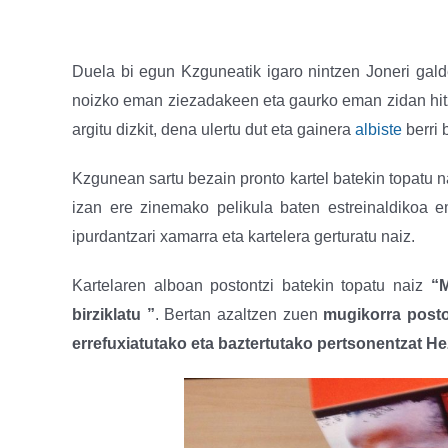
Duela bi egun Kzguneatik igaro nintzen Joneri galde
noizko eman ziezadakeen eta gaurko eman zidan hitzo
argitu dizkit, dena ulertu dut eta gainera
albiste
berri 
Kzgunean sartu bezain pronto kartel batekin topatu na
izan ere zinemako pelikula baten estreinaldikoa
ipurdantzari xamarra eta kartelera gerturatu naiz.
Kartelaren alboan postontzi batekin topatu naiz
“M
birziklatu ”
. Bertan azaltzen zuen
mugikorra posto
errefuxiatutako eta baztertutako pertsonentzat H