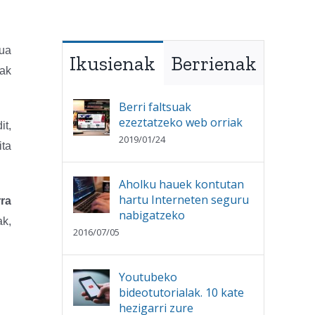
dua
Ikusienak
Berrienak
iak
Berri faltsuak
ezeztatzeko web orriak
it,
2019/01/24
ita
Aholku hauek kontutan
hartu Interneten seguru
ra
nabigatzeko
k,
2016/07/05
Youtubeko
bideotutorialak. 10 kate
hezigarri zure