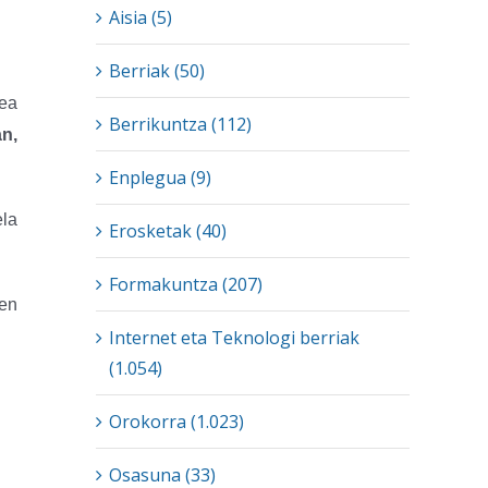
Aisia (5)
Berriak (50)
tea
Berrikuntza (112)
n,
Enplegua (9)
ela
Erosketak (40)
Formakuntza (207)
zen
Internet eta Teknologi berriak
(1.054)
Orokorra (1.023)
Osasuna (33)