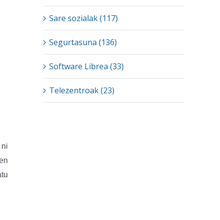
Sare sozialak (117)
Segurtasuna (136)
Software Librea (33)
Telezentroak (23)
 ni
men
atu