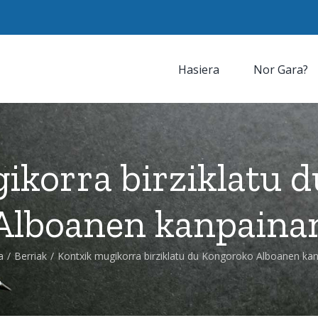
Hasiera
Nor Gara?
ikorra birziklatu 
Alboanen kanpaina
a
/
Berriak
/
Kontxik mugikorra birziklatu du Kongoroko Alboanen ka