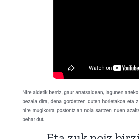
Nire aldetik berriz, gaur arratsaldean, lagunen artek
bezala dira, dena gordetzen duten horietakoa eta z
nire mugikorra postontzian nola sartzen nuen azaltz
behar dut.
Eta zuk noiz bir