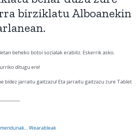
ra birziklatu Alboanekin
arlanean.
etan beheko botoi sozialak erabiliz. Eskerrik asko.
urriko ditugu ere!
bidez jarraitu gaitzazu! Eta jarraitu gaitzazu zure Tablet
__________
 adimendunak… Wearableak