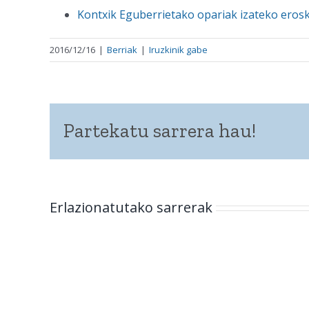
Kontxik Eguberrietako opariak izateko erosk
2016/12/16
|
Berriak
|
Iruzkinik gabe
Partekatu sarrera hau!
Erlazionatutako sarrerak