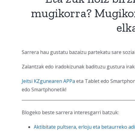
mugikorra? Mugikor
elk
Sarrera hau gustatu bazaizu partekatu sare sozial
Zalantzak edo iradokizunak badituzu gustura irak
Jeitsi KZgunearen APPa
eta Tablet edo Smartphone 
edo Smartphonetik!
_____________________________________________________
Blogeko beste sarrera interesgarri batzuk:
Aktibitate pultsera, erloju eta betaurreko