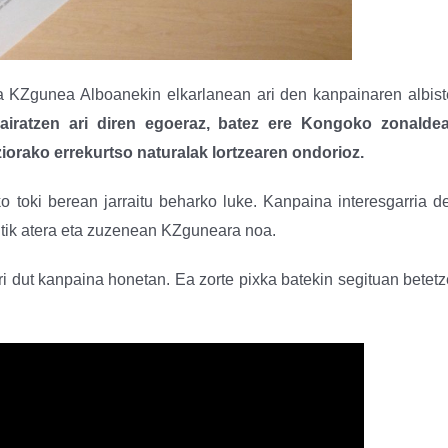
a KZgunea Alboanekin elkarlanean ari den kanpainaren albis
airatzen ari diren egoeraz, batez ere Kongoko zonaldea
ziorako errekurtso naturalak lortzearen ondorioz.
 toki berean jarraitu beharko luke. Kanpaina interesgarria d
oitik atera eta zuzenean KZguneara noa.
rri dut kanpaina honetan. Ea zorte pixka batekin segituan betet