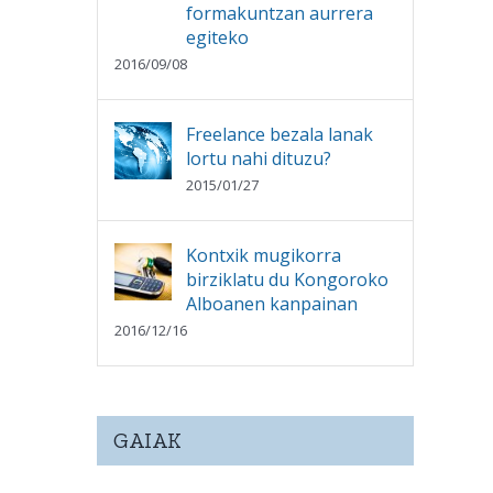
formakuntzan aurrera
egiteko
2016/09/08
Freelance bezala lanak
lortu nahi dituzu?
2015/01/27
Kontxik mugikorra
birziklatu du Kongoroko
Alboanen kanpainan
2016/12/16
GAIAK