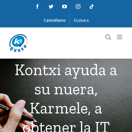
Saltar
Facebook
Twitter
YouTube
Instagram
Tiktok
al
contenido
Castellano
Euskara
Kontxi ayuda a
su nuera,
Karmele, a
obtener la IT