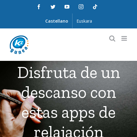
Saltar
Facebook
Twitter
YouTube
Instagram
Tiktok
al
contenido
Castellano
Euskara
Disfruta de un
descanso con
estas apps de
relajación