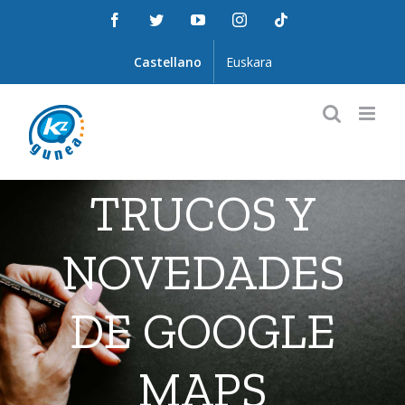
Saltar
Facebook
Twitter
YouTube
Instagram
Tiktok
al
contenido
Castellano
Euskara
TRUCOS Y
NOVEDADES
DE GOOGLE
MAPS