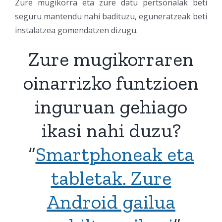
Zure mugikorra eta zure datu pertsonalak beti
seguru mantendu nahi badituzu, eguneratzeak beti
instalatzea gomendatzen dizugu.
Zure mugikorraren
oinarrizko funtzioen
inguruan gehiago
ikasi nahi duzu?
“
Smartphoneak eta
tabletak. Zure
Android gailua