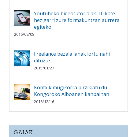
Youtubeko bideotutorialak. 10 kate
hezigarri zure formakuntzan aurrera
egiteko
2016/09/08
Freelance bezala lanak lortu nahi
dituzu?
2015/01/27
Kontxik mugikorra birziklatu du
Kongoroko Alboanen kanpainan
2016/12/16
GAIAK