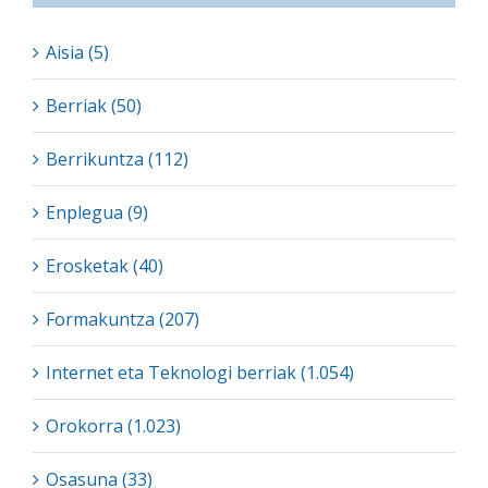
Aisia (5)
Berriak (50)
Berrikuntza (112)
Enplegua (9)
Erosketak (40)
Formakuntza (207)
Internet eta Teknologi berriak (1.054)
Orokorra (1.023)
Osasuna (33)