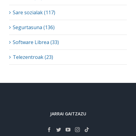
Sare sozialak (117)
Segurtasuna (136)
Software Librea (33)
Telezentroak (23)
JARRAI GAITZAZU