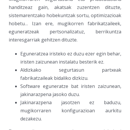
handitzeaz gain, akatsak zuzentzen dituzte,
sistemarentzako hobekuntzak sortu, optimizazioak
hobetu… Izan ere, mugikorren fabrikatzaileek,
eguneratzeak pertsonalizatuz, berrikuntza
interesgarriak gehitzen dituzte.
Eguneratzea iristeko ez duzu ezer egin behar,
iristen zaizunean instalatu besterik ez.
Aldizkako segurtasun partxeak
fabrikatzaileak bidaliko dizkizu.
Software eguneratze bat iristen zaizunean,
jakinarazpena jasoko duzu.
Jakinarazpena jasotzen ez baduzu,
mugikorraren konfigurazioan aurkitu
dezakezu.