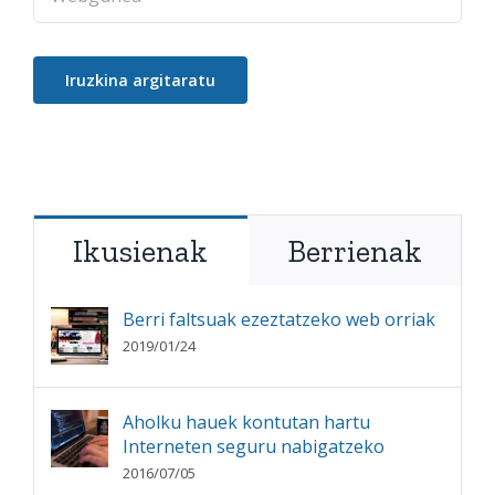
Ikusienak
Berrienak
Berri faltsuak ezeztatzeko web orriak
2019/01/24
Aholku hauek kontutan hartu
Interneten seguru nabigatzeko
2016/07/05