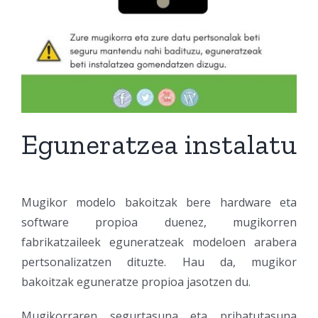
Eguneratzea instalatu
Mugikor modelo bakoitzak bere hardware eta
software propioa duenez, mugikorren
fabrikatzaileek eguneratzeak modeloen arabera
pertsonalizatzen dituzte. Hau da, mugikor
bakoitzak eguneratze propioa jasotzen du.
Mugikorraren segurtasuna eta pribatutasuna