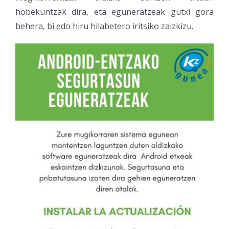
hobekuntzak dira, eta eguneratzeak gutxi gora
behera, bi edo hiru hilabetero iritsiko zaizkizu.