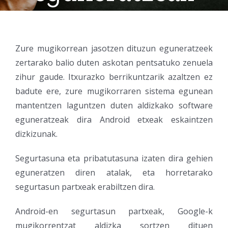
Zure mugikorrean jasotzen dituzun eguneratzeek
zertarako balio duten askotan pentsatuko zenuela
zihur gaude. Itxurazko berrikuntzarik azaltzen ez
badute ere, zure mugikorraren sistema egunean
mantentzen laguntzen duten aldizkako software
eguneratzeak dira Android etxeak eskaintzen
dizkizunak.
Segurtasuna eta pribatutasuna izaten dira gehien
eguneratzen diren atalak, eta horretarako
segurtasun partxeak erabiltzen dira.
Android-en segurtasun partxeak, Google-k
mugikorrentzat aldizka sortzen dituen