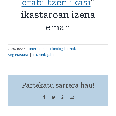
erabiltzen ikasi
”
ikastaroan izena
eman
2020/10/27
|
Internet eta Teknologi berriak
,
Segurtasuna
|
Iruzkinik gabe
Partekatu sarrera hau!
Facebook
Twitter
WhatsApp
Helbide
elektronikoa