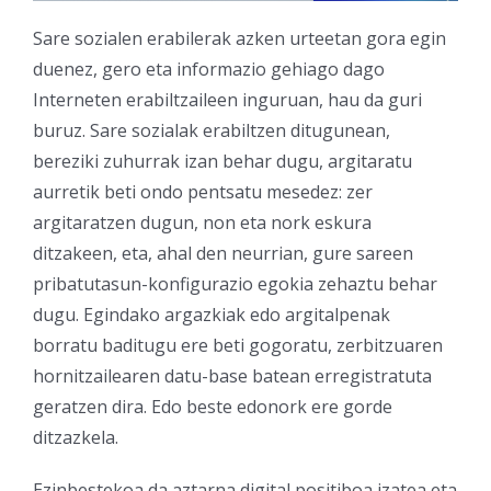
Sare sozialen erabilerak azken urteetan gora egin
duenez, gero eta informazio gehiago dago
Interneten erabiltzaileen inguruan, hau da guri
buruz. Sare sozialak erabiltzen ditugunean,
bereziki zuhurrak izan behar dugu, argitaratu
aurretik beti ondo pentsatu mesedez: zer
argitaratzen dugun, non eta nork eskura
ditzakeen, eta, ahal den neurrian, gure sareen
pribatutasun-konfigurazio egokia zehaztu behar
dugu. Egindako argazkiak edo argitalpenak
borratu baditugu ere beti gogoratu, zerbitzuaren
hornitzailearen datu-base batean erregistratuta
geratzen dira. Edo beste edonork ere gorde
ditzazkela.
Ezinbestekoa da aztarna digital positiboa izatea eta