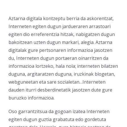
Aztarna digitala kontzeptu berria da askorentzat,
Interneten egiten dugun jardueraren arrastoari
egiten dio erreferentzia hitzak, nabigatzen dugun
bakoitzean uzten dugun markari, alegia. Aztarna
digitalak gure pertsonaren informazioa jasotzen
du, Interneten dugun portaeran oinarritzen da
informazioa lortzeko, hala nola; interneten bilatzen
duguna, argitaratzen duguna, iruzkinak blogetan,
webguneetan eta sare sozialetan…Interneten
dauden iturri desberdinetatik jasotzen dute gure
buruzko informazioa.
Oso garrantzitsua da gogoan izatea Interneten
egiten dugun guztia grabatuta edo gordetuta