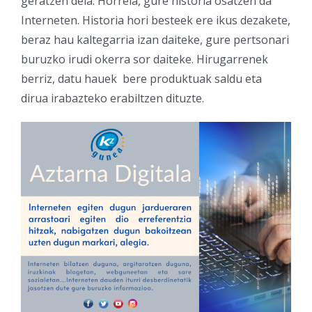
geratzen dela. Horrela, gure historia osatzen da
Interneten. Historia hori besteek ere ikus dezakete,
beraz hau kaltegarria izan daiteke, gure pertsonari
buruzko irudi okerra sor daiteke. Hirugarrenek
berriz, datu hauek bere produktuak saldu eta
dirua irabazteko erabiltzen dituzte.