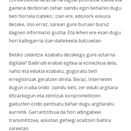
gainera denboran zehar zaindu egin beharko dugu
beti horrela izateko ; izan ere, edonork eskura
dezake, oso erraz, sarean gure buruari buruz
dagoen informazio guztia. Eta lehen ere esan dugu
hori kaltegarria izan daitekeela batzuetan.
Betiko zalantza: ezabatu dezakegu gure aztarna
digitala? Badirudi erabat egitea ia ezinezkoa dela,
nahiz eta edukia ezabatu, gogoratu beti
erregistroak geratzen direla. Beraz, Interneten
dugun irudia ondo zaindu beti, zer eduki argitara
ditzazkegun eta zeintzuk konprometitzen
gaituzten ondo pentsatu behar dugu argitaratu
aurretik. Garrantzitsua da hori adingabeei
transmititzea, askotan gehiegi azaltzen baitira
sareetan.