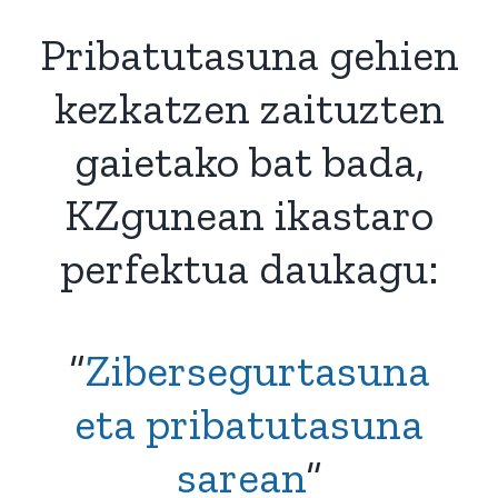
Pribatutasuna gehien
kezkatzen zaituzten
gaietako bat bada,
KZgunean ikastaro
perfektua daukagu:
“
Zibersegurtasuna
eta pribatutasuna
sarean
“