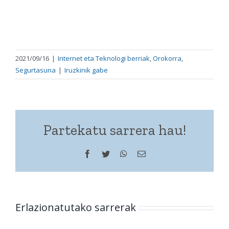
2021/09/16
|
Internet eta Teknologi berriak
,
Orokorra
,
Segurtasuna
|
Iruzkinik gabe
Partekatu sarrera hau!
Facebook
Twitter
WhatsApp
Helbide
elektronikoa
Erlazionatutako sarrerak