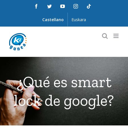
Saltar
Facebook
Twitter
YouTube
Instagram
Tiktok
al
contenido
Castellano
Euskara
¿Qué es smart
lock de google?