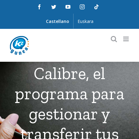
Saltar
Facebook
Twitter
YouTube
Instagram
Tiktok
al
contenido
Castellano
Euskara
Calibre, el
programa para
gestionar y
transferir tus