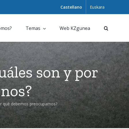
Castellano
Euskara
omos?
Temas
Web KZgunea
uáles son y por
rnos?
por qué debemos preocuparnos?