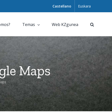
Castellano
Euskara
omos?
Temas
Web KZgunea
ogle Maps
Maps