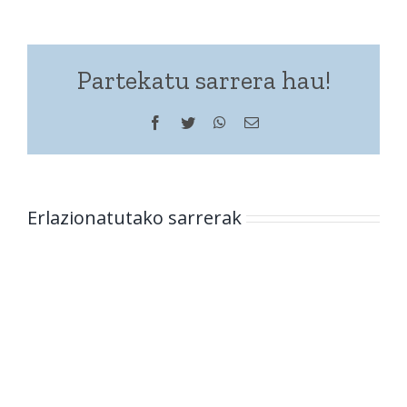
Partekatu sarrera hau!
Facebook
Twitter
WhatsApp
Helbide
elektronikoa
Erlazionatutako sarrerak