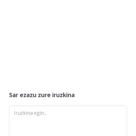
Sar ezazu zure iruzkina
Comment