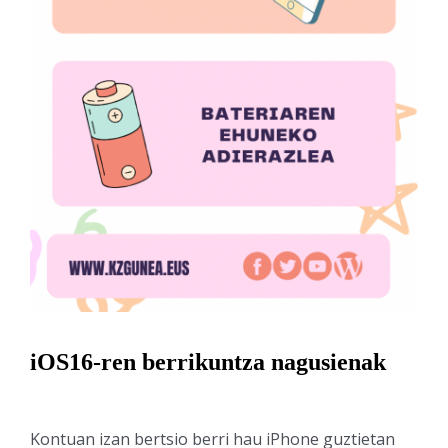
iOS16-ren berrikuntza nagusienak
Kontuan izan bertsio berri hau iPhone guztietan