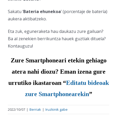
Sakatu ‘
Bateria
ehunekoa
’ (porcentaje de batería)
aukera aktibatzeko.
Eta zuk, eguneraketa hau daukazu zure gailuan?
Ba al zenekien berrikuntza hauek guztiak dituela?
Kontauguzu!
Zure Smartphoneari etekin gehiago
atera nahi diozu? Eman izena gure
urrutiko ikastaroan “
Editatu bideoak
zure Smartphonearekin
”
2022/10/07
|
Berriak
|
Iruzkinik gabe