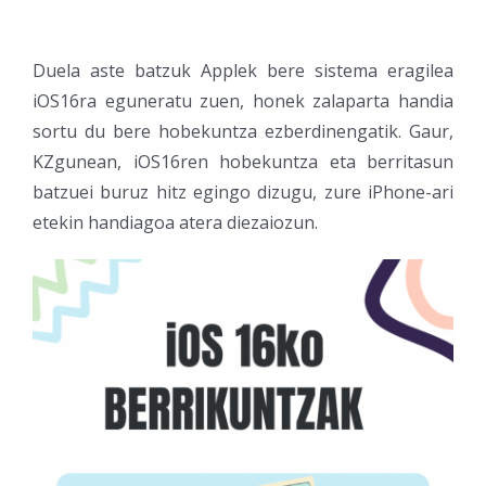
Duela aste batzuk Applek bere sistema eragilea
iOS16ra eguneratu zuen, honek zalaparta handia
sortu du bere hobekuntza ezberdinengatik. Gaur,
KZgunean, iOS16ren hobekuntza eta berritasun
batzuei buruz hitz egingo dizugu, zure iPhone-ari
etekin handiagoa atera diezaiozun.