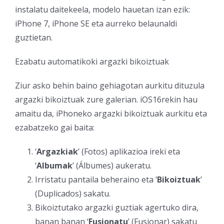
instalatu daitekeela, modelo hauetan izan ezik:
iPhone 7, iPhone SE eta aurreko belaunaldi
guztietan.
Ezabatu automatikoki argazki bikoiztuak
Ziur asko behin baino gehiagotan aurkitu dituzula
argazki bikoiztuak zure galerian. iOS16rekin hau
amaitu da, iPhoneko argazki bikoiztuak aurkitu eta
ezabatzeko gai baita:
‘
Argazkiak
’ (Fotos) aplikazioa ireki eta
‘
Albumak
’ (Álbumes) aukeratu.
Irristatu pantaila beheraino eta ‘
Bikoiztuak
’
(Duplicados) sakatu.
Bikoiztutako argazki guztiak agertuko dira,
banan banan ‘
Fusionatu
’ (Fusionar) sakatu