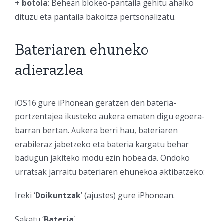
+ botoia
: Behean blokeo-pantaila gehitu ahalko
dituzu eta pantaila bakoitza pertsonalizatu.
Bateriaren ehuneko
adierazlea
iOS16 gure iPhonean geratzen den bateria-
portzentajea ikusteko aukera ematen digu egoera-
barran bertan. Aukera berri hau, bateriaren
erabileraz jabetzeko eta bateria kargatu behar
badugun jakiteko modu ezin hobea da. Ondoko
urratsak jarraitu bateriaren ehunekoa aktibatzeko:
Ireki ‘
Doikuntzak
’ (ajustes) gure iPhonean.
Sakatu ‘
Bateria
’.