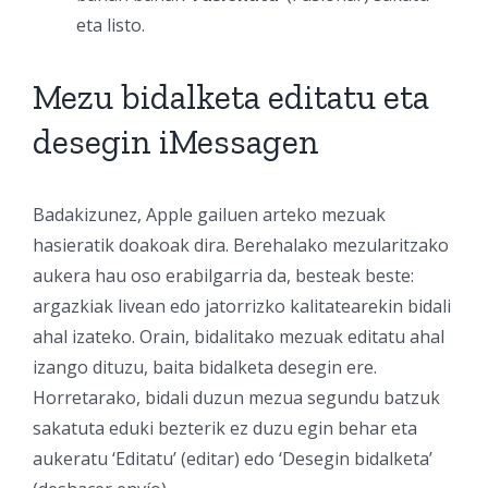
eta listo.
Mezu bidalketa editatu eta
desegin iMessagen
Badakizunez, Apple gailuen arteko mezuak
hasieratik doakoak dira. Berehalako mezularitzako
aukera hau oso erabilgarria da, besteak beste:
argazkiak livean edo jatorrizko kalitatearekin bidali
ahal izateko. Orain, bidalitako mezuak editatu ahal
izango dituzu, baita bidalketa desegin ere.
Horretarako, bidali duzun mezua segundu batzuk
sakatuta eduki bezterik ez duzu egin behar eta
aukeratu ‘Editatu’ (editar) edo ‘Desegin bidalketa’