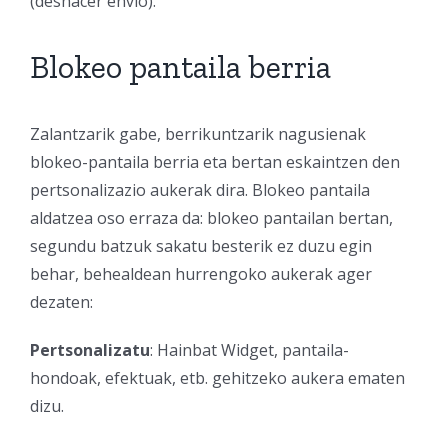
(deshacer envío).
Blokeo pantaila berria
Zalantzarik gabe, berrikuntzarik nagusienak
blokeo-pantaila berria eta bertan eskaintzen den
pertsonalizazio aukerak dira. Blokeo pantaila
aldatzea oso erraza da: blokeo pantailan bertan,
segundu batzuk sakatu besterik ez duzu egin
behar, behealdean hurrengoko aukerak ager
dezaten:
Pertsonalizatu
: Hainbat Widget, pantaila-
hondoak, efektuak, etb. gehitzeko aukera ematen
dizu.