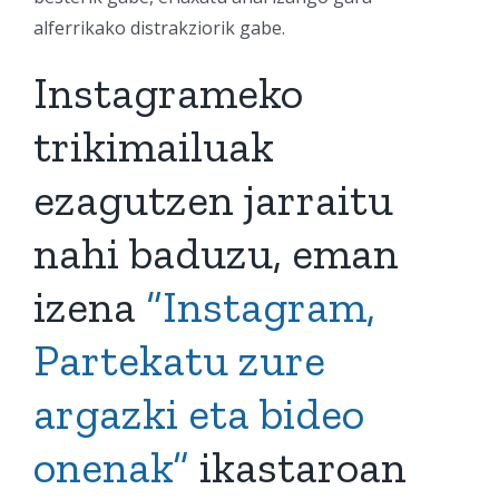
alferrikako distrakziorik gabe.
Instagrameko
trikimailuak
ezagutzen jarraitu
nahi baduzu, eman
izena
“Instagram,
Partekatu zure
argazki eta bideo
onenak”
ikastaroan