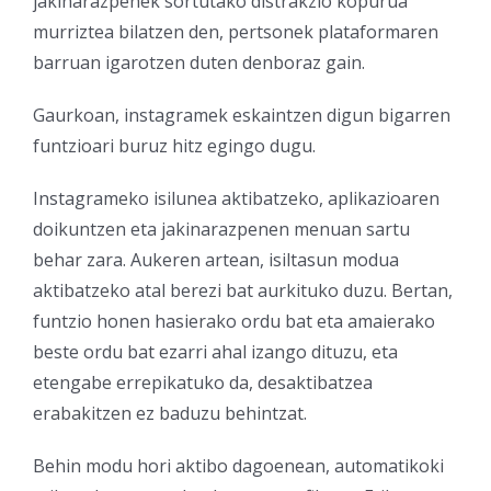
jakinarazpenek sortutako distrakzio kopurua
murriztea bilatzen den, pertsonek plataformaren
barruan igarotzen duten denboraz gain.
Gaurkoan, instagramek eskaintzen digun bigarren
funtzioari buruz hitz egingo dugu.
Instagrameko isilunea aktibatzeko, aplikazioaren
doikuntzen eta jakinarazpenen menuan sartu
behar zara. Aukeren artean, isiltasun modua
aktibatzeko atal berezi bat aurkituko duzu. Bertan,
funtzio honen hasierako ordu bat eta amaierako
beste ordu bat ezarri ahal izango dituzu, eta
etengabe errepikatuko da, desaktibatzea
erabakitzen ez baduzu behintzat.
Behin modu hori aktibo dagoenean, automatikoki