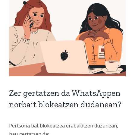
Zer gertatzen da WhatsAppen
norbait blokeatzen dudanean?
Pertsona bat blokeatzea erabakitzen duzunean,
hau gertatzen da: