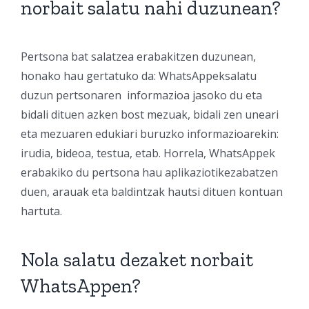
norbait salatu nahi duzunean?
Pertsona bat salatzea erabakitzen duzunean,
honako hau gertatuko da: WhatsAppeksalatu
duzun pertsonaren informazioa jasoko du eta
bidali dituen azken bost mezuak, bidali zen uneari
eta mezuaren edukiari buruzko informazioarekin:
irudia, bideoa, testua, etab. Horrela, WhatsAppek
erabakiko du pertsona hau aplikaziotikezabatzen
duen, arauak eta baldintzak hautsi dituen kontuan
hartuta.
Nola salatu dezaket norbait
WhatsAppen?