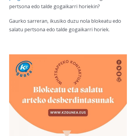
pertsona edo talde gogaikarri horiekin?
Gaurko sarreran, ikusiko duzu nola blokeatu edo
salatu pertsona edo talde gogaikarri horiek.