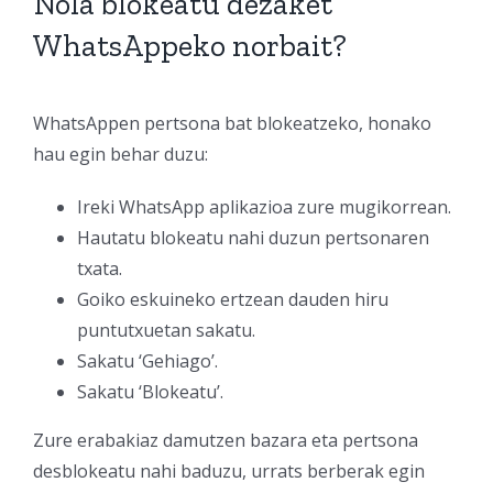
Nola blokeatu dezaket
WhatsAppeko norbait?
WhatsAppen pertsona bat blokeatzeko, honako
hau egin behar duzu:
Ireki WhatsApp aplikazioa zure mugikorrean.
Hautatu blokeatu nahi duzun pertsonaren
txata.
Goiko eskuineko ertzean dauden hiru
puntutxuetan sakatu.
Sakatu ‘Gehiago’.
Sakatu ‘Blokeatu’.
Zure erabakiaz damutzen bazara eta pertsona
desblokeatu nahi baduzu, urrats berberak egin