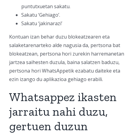
puntutxuetan sakatu.
Sakatu ‘Gehiago’.
Sakatu ‘jakinarazi’
Kontuan izan behar duzu blokeatzearen eta
salaketarenarteko alde nagusia da, pertsona bat
blokeatzean, pertsona hori zurekin harremanetan
jartzea saihesten duzula, baina salatzen baduzu,
pertsona hori WhatsAppetik ezabatu daiteke eta
ezin izango du aplikazioa gehiago erabili.
Whatsappez ikasten
jarraitu nahi duzu,
gertuen duzun