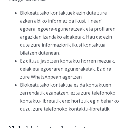
Blokeatutako kontaktuek ezin dute zure
azken aldiko informazioa ikusi, ‘linean’
egoera, egoera-eguneratzeak eta profilaren
argazkian izandako aldaketak. Hau da: ezin
dute zure informaziorik ikusi kontaktua
bilatzen dutenean.
Ez dituzu jasotzen kontaktu horren mezuak,
deiak eta egoeraren eguneraketak. Ez dira
zure WhatsAppean agertzen.
Blokeatutako kontaktua ez da kontaktuen
zerrendatik ezabatzen, ezta zure telefonoko
kontaktu-libretatik ere; hori zuk egin beharko
duzu, zure telefonoko kontaktu-libretatik.