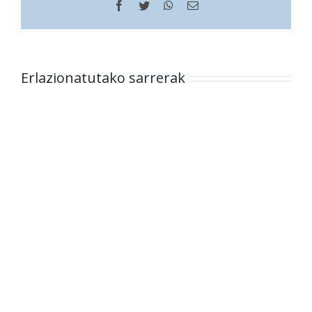
Facebook
Twitter
WhatsApp
Helbide
elektronikoa
Erlazionatutako sarrerak