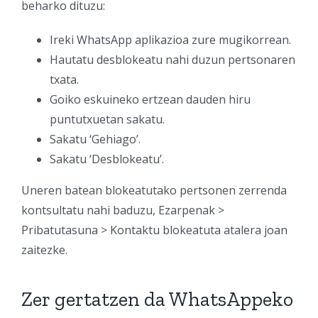
beharko dituzu:
Ireki WhatsApp aplikazioa zure mugikorrean.
Hautatu desblokeatu nahi duzun pertsonaren
txata.
Goiko eskuineko ertzean dauden hiru
puntutxuetan sakatu.
Sakatu ‘Gehiago’.
Sakatu ‘Desblokeatu’.
Uneren batean blokeatutako pertsonen zerrenda
kontsultatu nahi baduzu, Ezarpenak >
Pribatutasuna > Kontaktu blokeatuta atalera joan
zaitezke.
Zer gertatzen da WhatsAppeko