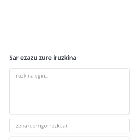
Sar ezazu zure iruzkina
Comment