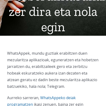
zer dira eta nola
egin
WhatsAppek, mundu guztiak erabiltzen duen
mezularitza aplikazioak, eguneratzen eta hobetzen
jarraitzen du, erabiltzaileek gero eta zerbitzu
hobeak eskuratzeko aukera izan dezaten eta
atzean geratu ez dadin beste mezularitza aplikazio
batzuekiko, hala nola; Telegram.
Aurreko sarreran,
WhatsAppeko deiak
programatzen
ikasi zenuen, baina zer egin