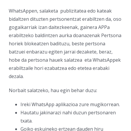
WhatsAppen, salaketa publizitatea edo kateak
bidaltzen dituzten pertsonentzat erabiltzen da, oso
gogaikarriak izan daitezkeenak, gainera APPa
erabiltzeko baldintzen aurka doanazenak Pertsona
horiek blokeatzen badituzu, beste pertsona
batzuei enbarazu egiten jarrai dezakete, beraz,
hobe da pertsona hauek salatzea eta WhatsAppek
erabiltzaile hori ezabatzea edo etetea erabaki
dezala.
Norbait salatzeko, hau egin behar duzu:
Ireki WhatsApp aplikazioa zure mugikorrean.
Hautatu jakinarazi nahi duzun pertsonaren
txata.
Goiko eskuineko ertzean dauden hiru