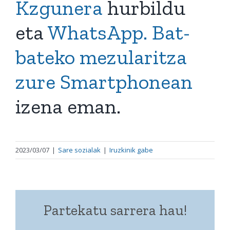
Kzgunera
hurbildu
eta
WhatsApp. Bat-
bateko mezularitza
zure Smartphonean
izena eman.
2023/03/07
|
Sare sozialak
|
Iruzkinik gabe
Partekatu sarrera hau!