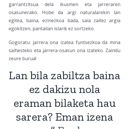
garrantzitsua dela ikusmen eta jarreraren
osasunerako. Hobe da argi naturalarekin lan
egitea, baina, ezinezkoa bada, saia zaitez argia
egokitzen, pantailan islarik ez sortzeko.
Gogoratu: jarrera ona izatea funtsezkoa da mina
saihesteko eta jarrera-osasun ona izateko. Zaindu
zeure burua!
Lan bila zabiltza baina
ez dakizu nola
eraman bilaketa hau
sarera? Eman izena