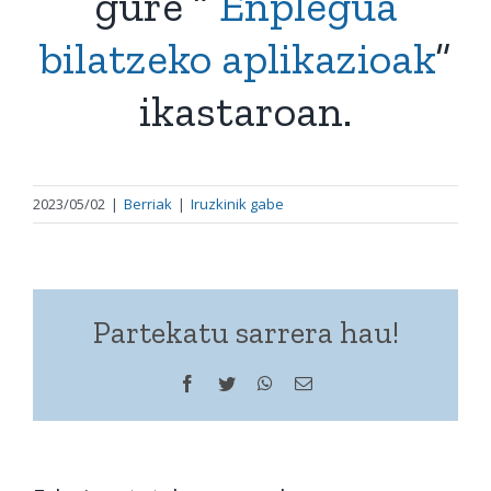
gure “
Enplegua
bilatzeko aplikazioak
”
ikastaroan.
2023/05/02
|
Berriak
|
Iruzkinik gabe
Partekatu sarrera hau!
Facebook
Twitter
WhatsApp
Helbide
elektronikoa