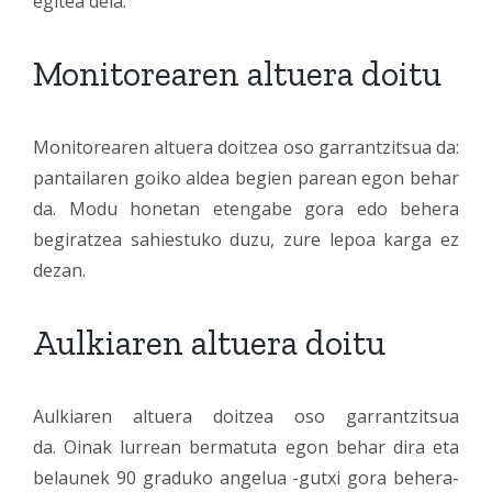
egitea dela.
Monitorearen altuera doitu
Monitorearen altuera doitzea oso garrantzitsua da:
pantailaren goiko aldea begien parean egon behar
da. Modu honetan etengabe gora edo behera
begiratzea sahiestuko duzu, zure lepoa karga ez
dezan.
Aulkiaren altuera doitu
Aulkiaren altuera doitzea oso garrantzitsua
da.
Oinak lurrean bermatuta egon behar dira eta
belaunek 90 graduko angelua -gutxi gora behera-