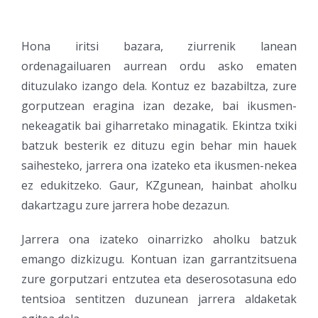
Hona iritsi bazara, ziurrenik lanean
ordenagailuaren aurrean ordu asko ematen
dituzulako izango dela. Kontuz ez bazabiltza, zure
gorputzean eragina izan dezake, bai ikusmen-
nekeagatik bai giharretako minagatik. Ekintza txiki
batzuk besterik ez dituzu egin behar min hauek
saihesteko, jarrera ona izateko eta ikusmen-nekea
ez edukitzeko. Gaur, KZgunean, hainbat aholku
dakartzagu zure jarrera hobe dezazun.
Jarrera ona izateko oinarrizko aholku batzuk
emango dizkizugu. Kontuan izan garrantzitsuena
zure gorputzari entzutea eta deserosotasuna edo
tentsioa sentitzen duzunean jarrera aldaketak