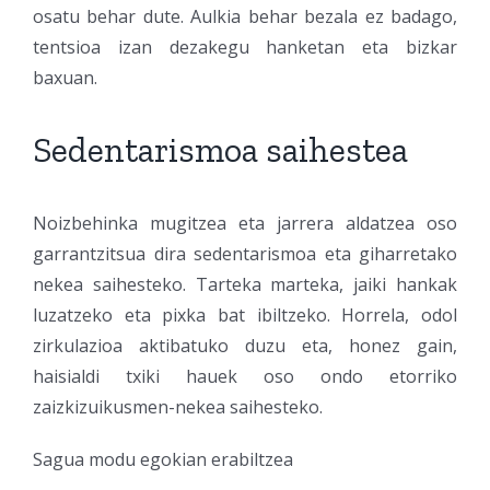
osatu behar dute. Aulkia behar bezala ez badago,
tentsioa izan dezakegu hanketan eta bizkar
baxuan.
Sedentarismoa saihestea
Noizbehinka mugitzea eta jarrera aldatzea oso
garrantzitsua dira sedentarismoa eta giharretako
nekea saihesteko. Tarteka marteka, jaiki hankak
luzatzeko eta pixka bat ibiltzeko. Horrela, odol
zirkulazioa aktibatuko duzu eta, honez gain,
haisialdi txiki hauek oso ondo etorriko
zaizkizuikusmen-nekea saihesteko.
Sagua modu egokian erabiltzea