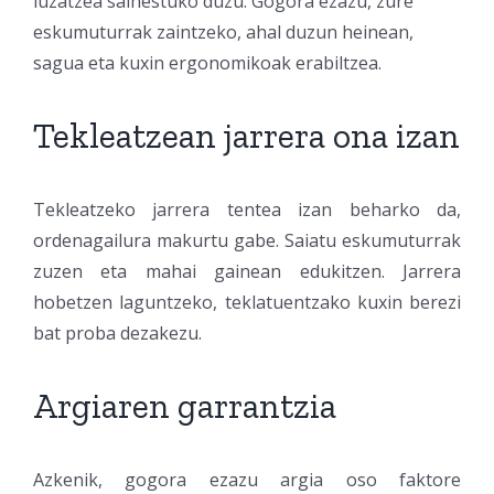
luzatzea saihestuko duzu. Gogora ezazu, zure
eskumuturrak zaintzeko, ahal duzun heinean,
sagua eta kuxin ergonomikoak erabiltzea.
Tekleatzean jarrera ona izan
Tekleatzeko jarrera tentea izan beharko da,
ordenagailura makurtu gabe. Saiatu eskumuturrak
zuzen eta mahai gainean edukitzen. Jarrera
hobetzen laguntzeko, teklatuentzako kuxin berezi
bat proba dezakezu.
Argiaren garrantzia
Azkenik, gogora ezazu argia oso faktore