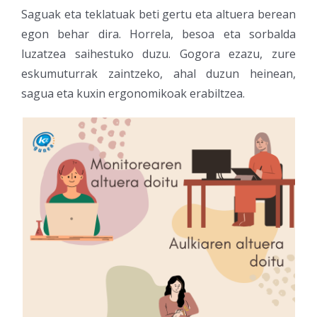
Saguak eta teklatuak beti gertu eta altuera berean
egon behar dira. Horrela, besoa eta sorbalda
luzatzea saihestuko duzu. Gogora ezazu, zure
eskumuturrak zaintzeko, ahal duzun heinean,
sagua eta kuxin ergonomikoak erabiltzea.