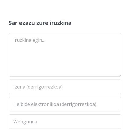
Sar ezazu zure iruzkina
Comment