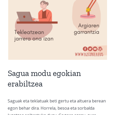
Sagua modu egokian
erabiltzea
Saguak eta teklatuak beti gertu eta altuera berean
egon behar dira. Horrela, besoa eta sorbalda