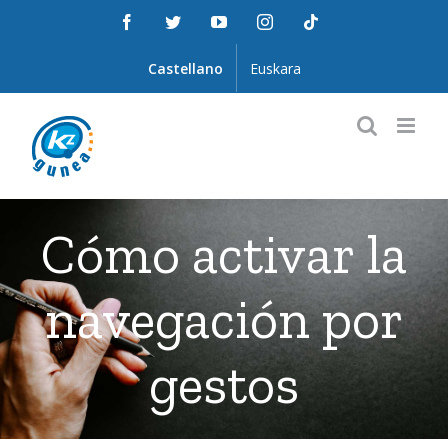
Saltar
Facebook
Twitter
YouTube
Instagram
Tiktok
al
contenido
Castellano
Euskara
Cómo activar la
navegación por
gestos