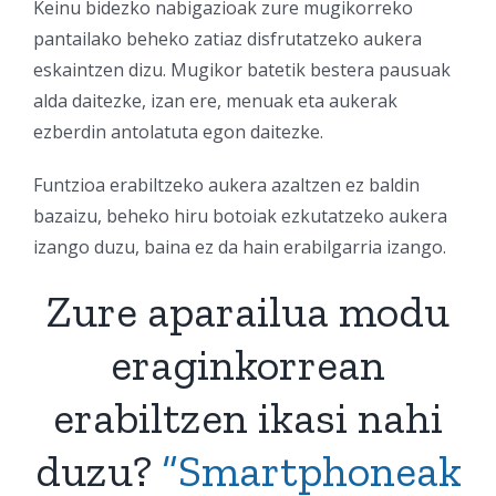
Keinu bidezko nabigazioak zure mugikorreko
pantailako beheko zatiaz disfrutatzeko aukera
eskaintzen dizu. Mugikor batetik bestera pausuak
alda daitezke, izan ere, menuak eta aukerak
ezberdin antolatuta egon daitezke.
Funtzioa erabiltzeko aukera azaltzen ez baldin
bazaizu, beheko hiru botoiak ezkutatzeko aukera
izango duzu, baina ez da hain erabilgarria izango.
Zure aparailua modu
eraginkorrean
erabiltzen ikasi nahi
duzu?
“
Smartphoneak