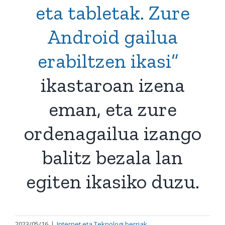
eta tabletak. Zure
Android gailua
erabiltzen ikasi”
ikastaroan izena
eman, eta zure
ordenagailua izango
balitz bezala lan
egiten ikasiko duzu.
2023/05/16
|
Internet eta Teknologi berriak
,