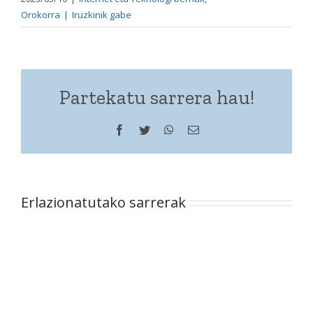
Orokorra
|
Iruzkinik gabe
Partekatu sarrera hau!
Facebook
Twitter
WhatsApp
Helbide
elektronikoa
Erlazionatutako sarrerak