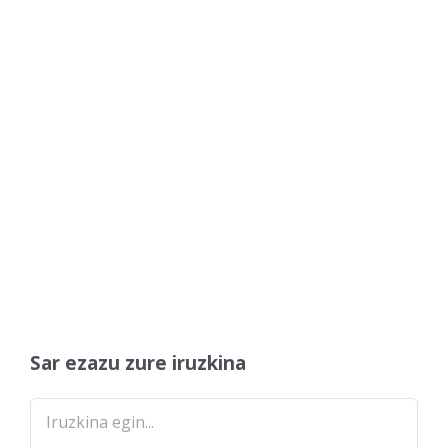
Sar ezazu zure iruzkina
Comment