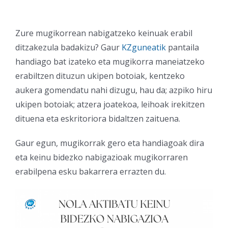
Zure mugikorrean nabigatzeko keinuak erabil
ditzakezula badakizu? Gaur
KZguneatik
pantaila
handiago bat izateko eta mugikorra maneiatzeko
erabiltzen dituzun ukipen botoiak, kentzeko
aukera gomendatu nahi dizugu, hau da; azpiko hiru
ukipen botoiak; atzera joatekoa, leihoak irekitzen
dituena eta eskritoriora bidaltzen zaituena.
Gaur egun, mugikorrak gero eta handiagoak dira
eta keinu bidezko nabigazioak mugikorraren
erabilpena esku bakarrera errazten du.