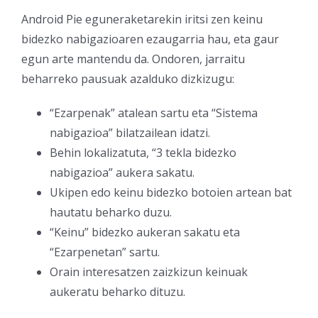
Android Pie eguneraketarekin iritsi zen keinu
bidezko nabigazioaren ezaugarria hau, eta gaur
egun arte mantendu da. Ondoren, jarraitu
beharreko pausuak azalduko dizkizugu:
“Ezarpenak” atalean sartu eta “Sistema
nabigazioa” bilatzailean idatzi.
Behin lokalizatuta, “3 tekla bidezko
nabigazioa” aukera sakatu.
Ukipen edo keinu bidezko botoien artean bat
hautatu beharko duzu.
“Keinu” bidezko aukeran sakatu eta
“Ezarpenetan” sartu.
Orain interesatzen zaizkizun keinuak
aukeratu beharko dituzu.