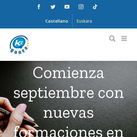
Saltar
Facebook
Twitter
YouTube
Instagram
Tiktok
al
contenido
Castellano
Euskara
Comienza
septiembre con
nuevas
formaciones en