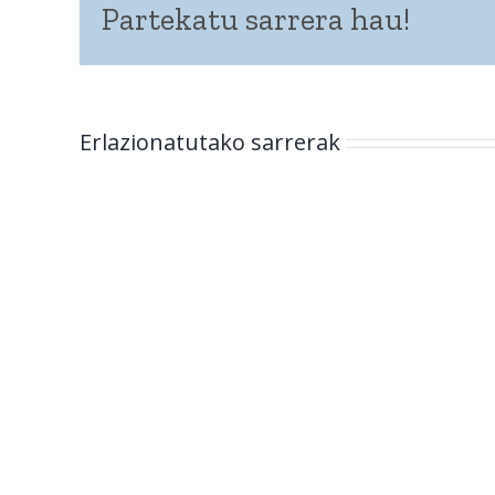
Partekatu sarrera hau!
Erlazionatutako sarrerak