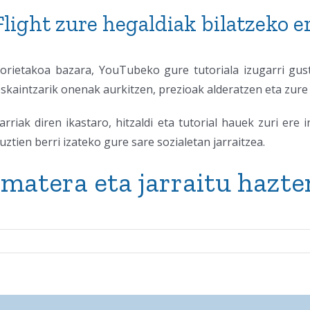
light zure hegaldiak bilatzeko er
horietakoa bazara, YouTubeko gure tutoriala izugarri gus
 eskaintzarik onenak aurkitzen, prezioak alderatzen eta zure
rriak diren ikastaro, hitzaldi eta tutorial hauek zuri ere i
ztien berri izateko gure sare sozialetan jarraitzea.
matera eta jarraitu hazt