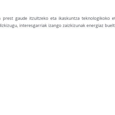
prest gaude itzultzeko eta ikaskuntza teknologikoko e
o dizkizugu, interesgarriak izango zaizkizunak energiaz bue