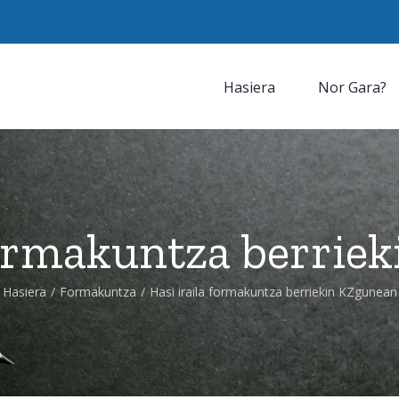
Hasiera
Nor Gara?
 formakuntza berrie
Hasiera
/
Formakuntza
/
Hasi iraila formakuntza berriekin KZgunean