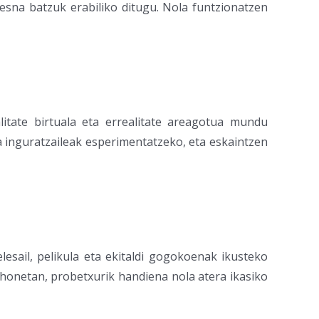
resna batzuk erabiliko ditugu. Nola funtzionatzen
itate birtuala eta errealitate areagotua mundu
ta inguratzaileak esperimentatzeko, eta eskaintzen
lesail, pelikula eta ekitaldi gogokoenak ikusteko
 honetan, probetxurik handiena nola atera ikasiko