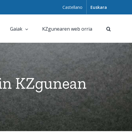
Castellano
Euskara
Gaiak
KZgunearen web orria
kin KZgunean