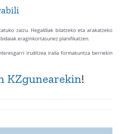
abili
tatuko zaizu. Hegaldiak bilatzeko eta arakatzeko
 bidaiak eraginkortasunez planifikatzen.
nteresgarri iruditzea iraila formakuntza berriekin
en KZgunearekin
!