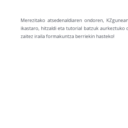
Merezitako atsedenaldiaren ondoren, KZgunean 
ikastaro, hitzaldi eta tutorial batzuk aurkeztuk
zaitez iraila formakuntza berriekin hasteko!