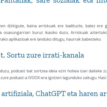
:
Pantailak, sare sozialak eta I
zen dizkigute, baina arriskuak ere badituzte, batez ere 
ra osasungarriari buruz ikasiko duzu. Arriskuak aztertuk
ako aplikazioak ere landuko ditugu, haurrak babesteko.
t. Sortu zure irrati-kanala
uzu, podcast bat sortzea ideia ezin hobea izan daiteke zu
a zure podcast-a IVOOX-era igotzen lagunduko zaitugu. Has
artifiziala, ChatGPT eta haren a