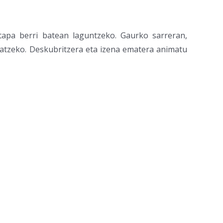
tapa berri batean laguntzeko. Gaurko sarreran,
ltatzeko. Deskubritzera eta izena ematera animatu