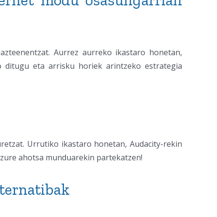
nternet modu osasungarrian
gazteenentzat. Aurrez aurreko ikastaro honetan,
o ditugu eta arrisku horiek arintzeko estrategia
retzat. Urrutiko ikastaro honetan, Audacity-rekin
i zure ahotsa munduarekin partekatzen!
rternatibak