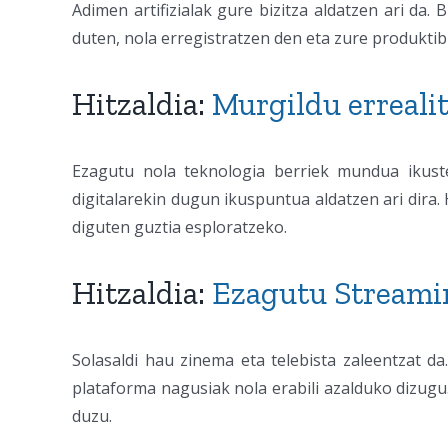
Adimen artifizialak gure bizitza aldatzen ari da
duten, nola erregistratzen den eta zure produkti
Hitzaldia:
Murgildu errealit
Ezagutu nola teknologia berriek mundua ikuste
digitalarekin dugun ikuspuntua aldatzen ari dira.
diguten guztia esploratzeko.
Hitzaldia:
Ezagutu Streami
Solasaldi hau zinema eta telebista zaleentzat da
plataforma nagusiak nola erabili azalduko dizugu
duzu.