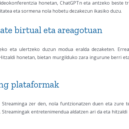
. Bideokonferentzia honetan, ChatGPTn eta antzeko beste t
bitatea eta sormena nola hobetu dezakezun ikasiko duzu.
ate birtual eta areagotuan
ko eta ulertzeko duzun modua eralda dezaketen. Erreal
 Hitzaldi honetan, bietan murgilduko zara ingurune berri e
ng plataformak
. Streaminga zer den, nola funtzionatzen duen eta zure te
. Streamingak entretenimendua aldatzen ari da eta hitzaldi