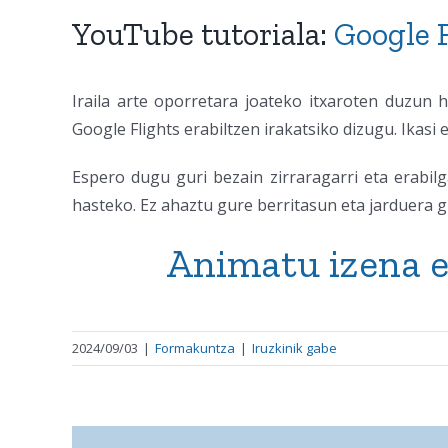
YouTube tutoriala:
Google F
Iraila arte oporretara joateko itxaroten duzun 
Google Flights erabiltzen irakatsiko dizugu. Ikasi
Espero dugu guri bezain zirraragarri eta erabilga
hasteko. Ez ahaztu gure berritasun eta jarduera gu
Animatu izena e
2024/09/03
|
Formakuntza
|
Iruzkinik gabe