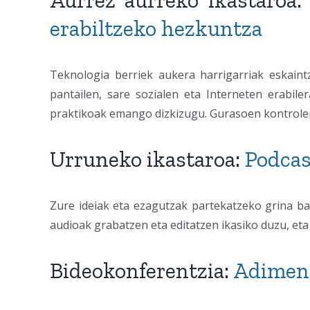
Aurrez aurreko ikastaroa
erabiltzeko hezkuntza
Teknologia berriek aukera harrigarriak eskaint
pantailen, sare sozialen eta Interneten erabile
praktikoak emango dizkizugu. Gurasoen kontroler
Urruneko ikastaroa:
Podcas
Zure ideiak eta ezagutzak partekatzeko grina bad
audioak grabatzen eta editatzen ikasiko duzu, et
Bideokonferentzia:
Adimen 