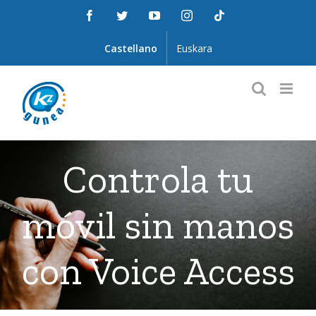
Saltar
Facebook
Twitter
YouTube
Instagram
Tiktok
al
contenido
Castellano
Euskara
Controla tu
móvil sin manos
con Voice Access