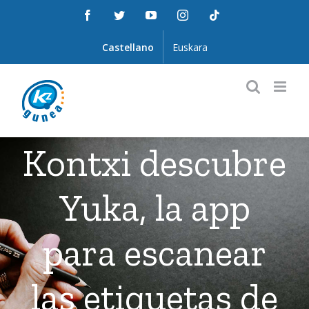
Saltar
Facebook
Twitter
YouTube
Instagram
Tiktok
al
contenido
Castellano
Euskara
Kontxi descubre
Yuka, la app
para escanear
las etiquetas de