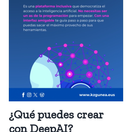
¿Qué puedes crear
con DeepAI?