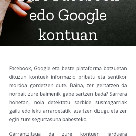
edo Google
kontuan
Facebook, Google eta beste plataforma batzuetan
dituzun kontuek informazio pribatu eta sentikor
mordoa gordetzen dute. Baina, zer gertatzen da
norbait zure baimenik gabe sartzen bada? Sarrera
honetan, nola detektatu sarbide susmagarriak
gailu edo leku arraroetatik azaltzen dizugu eta zer
egin zure segurtasuna babesteko.
Garrantzitsua da zure kontuen jarduera