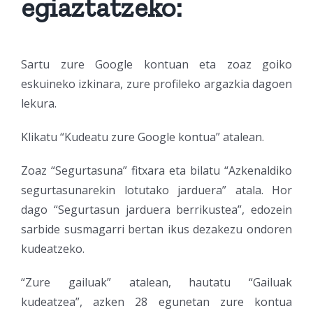
egiaztatzeko:
Sartu zure Google kontuan eta zoaz goiko
eskuineko izkinara, zure profileko argazkia dagoen
lekura.
Klikatu “Kudeatu zure Google kontua” atalean.
Zoaz “Segurtasuna” fitxara eta bilatu “Azkenaldiko
segurtasunarekin lotutako jarduera” atala. Hor
dago “Segurtasun jarduera berrikustea”, edozein
sarbide susmagarri bertan ikus dezakezu ondoren
kudeatzeko.
“Zure gailuak” atalean, hautatu “Gailuak
kudeatzea”, azken 28 egunetan zure kontua