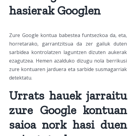
hasierak Googlen
Zure Google kontua babestea funtsezkoa da, eta,
horretarako, garrantzitsua da zer gailuk duten
sarbidea kontrolatzen laguntzen dizuten aukerak
ezagutzea. Hemen azalduko dizugu nola berrikusi
zure kontuaren jarduera eta sarbide susmagarriak
detektatu.
Urrats hauek jarraitu
zure Google kontuan
saioa nork hasi duen