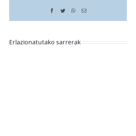
Facebook
Twitter
WhatsApp
Helbide
elektronikoa
Erlazionatutako sarrerak