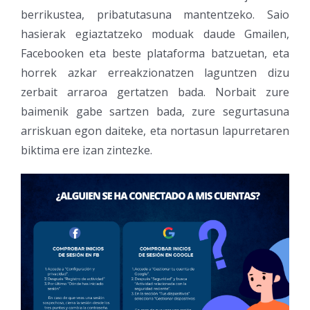
berrikustea, pribatutasuna mantentzeko. Saio
hasierak egiaztatzeko moduak daude Gmailen,
Facebooken eta beste plataforma batzuetan, eta
horrek azkar erreakzionatzen laguntzen dizu
zerbait arraroa gertatzen bada. Norbait zure
baimenik gabe sartzen bada, zure segurtasuna
arriskuan egon daiteke, eta nortasun lapurretaren
biktima ere izan zintezke.