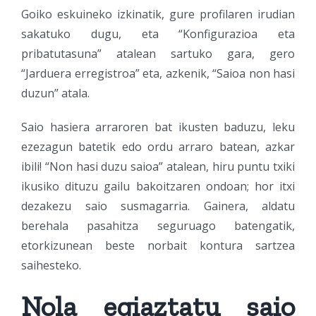
Goiko eskuineko izkinatik, gure profilaren irudian
sakatuko dugu, eta “Konfigurazioa eta
pribatutasuna” atalean sartuko gara, gero
“Jarduera erregistroa” eta, azkenik, “Saioa non hasi
duzun” atala.
Saio hasiera arraroren bat ikusten baduzu, leku
ezezagun batetik edo ordu arraro batean, azkar
ibili! “Non hasi duzu saioa” atalean, hiru puntu txiki
ikusiko dituzu gailu bakoitzaren ondoan; hor itxi
dezakezu saio susmagarria. Gainera, aldatu
berehala pasahitza seguruago batengatik,
etorkizunean beste norbait kontura sartzea
saihesteko.
Nola egiaztatu saio