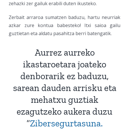
zehazki zer gailuk erabili duten ikusteko.
Zerbait arraroa sumatzen baduzu, hartu neurriak
azkar zure kontua babesteko! Itxi saioa gailu
guztietan eta aldatu pasahitza berri batengatik.
Aurrez aurreko
ikastaroetara joateko
denborarik ez baduzu,
sarean dauden arrisku eta
mehatxu guztiak
ezagutzeko aukera duzu
“
Zibersegurtasuna.