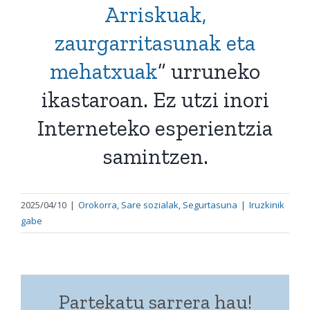
Arriskuak,
zaurgarritasunak eta
mehatxuak
” urruneko
ikastaroan. Ez utzi inori
Interneteko esperientzia
samintzen.
2025/04/10
|
Orokorra
,
Sare sozialak
,
Segurtasuna
|
Iruzkinik
gabe
Partekatu sarrera hau!