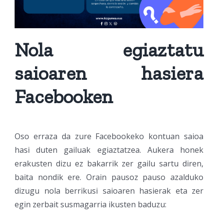
Nola egiaztatu
saioaren hasiera
Facebooken
Oso erraza da zure Facebookeko kontuan saioa
hasi duten gailuak egiaztatzea. Aukera honek
erakusten dizu ez bakarrik zer gailu sartu diren,
baita nondik ere. Orain pausoz pauso azalduko
dizugu nola berrikusi saioaren hasierak eta zer
egin zerbait susmagarria ikusten baduzu: