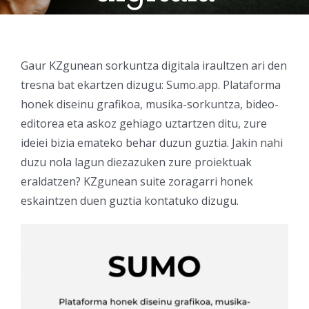
Gaur KZgunean sorkuntza digitala iraultzen ari den
tresna bat ekartzen dizugu: Sumo.app. Plataforma
honek diseinu grafikoa, musika-sorkuntza, bideo-
editorea eta askoz gehiago uztartzen ditu, zure
ideiei bizia emateko behar duzun guztia. Jakin nahi
duzu nola lagun diezazuken zure proiektuak
eraldatzen? KZgunean suite zoragarri honek
eskaintzen duen guztia kontatuko dizugu.