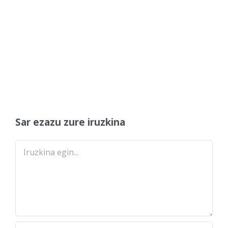
Sar ezazu zure iruzkina
Comment