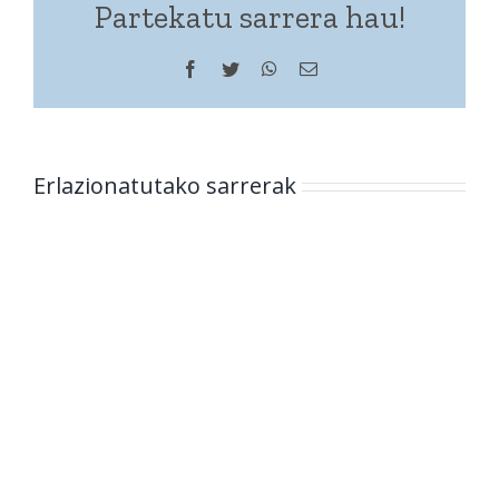
Partekatu sarrera hau!
Facebook
Twitter
WhatsApp
Helbide
elektronikoa
Erlazionatutako sarrerak