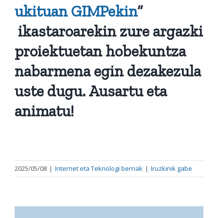
ukituan GIMPekin
”
ikastaroarekin zure argazki
proiektuetan hobekuntza
nabarmena egin dezakezula
uste dugu. Ausartu eta
animatu!
2025/05/08
|
Internet eta Teknologi berriak
|
Iruzkinik gabe