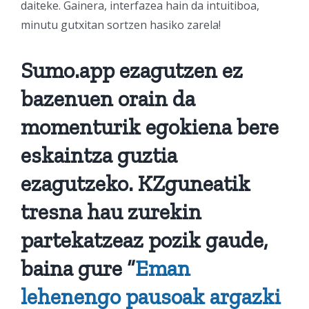
daiteke. Gainera, interfazea hain da intuitiboa,
minutu gutxitan sortzen hasiko zarela!
Sumo.app ezagutzen ez
bazenuen orain da
momenturik egokiena bere
eskaintza guztia
ezagutzeko. KZguneatik
tresna hau zurekin
partekatzeaz pozik gaude,
baina gure “
Eman
lehenengo pausoak argazki