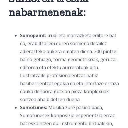
nabarmenenak:
Sumopaint:
Irudi eta marrazketa editore bat
da, erabiltzaileei euren sormena detailez
adierazteko aukera ematen diena. 300 pintzel
baino gehiago, forma geometrikoak, geruza-
editorea eta efektu aurreratuak ditu.
Ilustratzaile profesionalentzat nahiz
hasiberrientzat egokia da eta interfaze erraza
dauka denbora gutxian pieza konplexuak
sortzea ahalbidetzen duena.
Sumotunes:
Musika zure pasioa bada,
Sumotunesek konposizio esperientzia erraz
bat eskaintzen du. Instrumentu birtualekin,