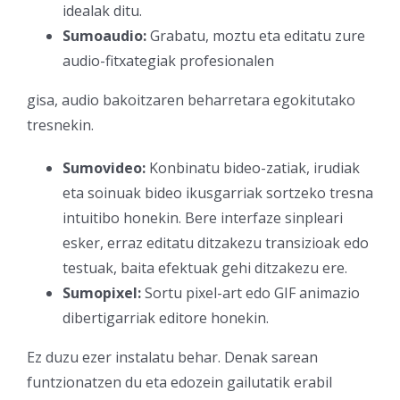
idealak ditu.
Sumoaudio:
Grabatu, moztu eta editatu zure
audio-fitxategiak profesionalen
gisa, audio bakoitzaren beharretara egokitutako
tresnekin.
Sumovideo:
Konbinatu bideo-zatiak, irudiak
eta soinuak bideo ikusgarriak sortzeko tresna
intuitibo honekin. Bere interfaze sinpleari
esker, erraz editatu ditzakezu transizioak edo
testuak, baita efektuak gehi ditzakezu ere.
Sumopixel:
Sortu pixel-art edo GIF animazio
dibertigarriak editore honekin.
Ez duzu ezer instalatu behar. Denak sarean
funtzionatzen du eta edozein gailutatik erabil