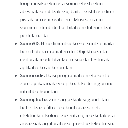
loop musikalekin eta soinu-efektuekin
abestiak sor ditzakezu, baita existitzen diren
pistak berremixeatu ere. Musikari zein
sormen-irtenbide bat bilatzen dutenentzat
perfektua da.
Sumo3D:
Hiru dimentsioko sorkuntza maila
berri batera eramaten du. Objektuak eta
egiturak modelatzeko tresna da, testurak
aplikatzeko aukerarekin.
Sumocode:
Ikasi programatzen eta sortu
zure aplikazioak edo jokoak kode-ingurune
intuitibo honetan.
Sumophoto:
Zure argazkiak segundotan
hobe itzazu filtro, doikuntza azkar eta
efektuekin. Kolore-zuzentzea, mozketak eta
argazkiak argitaratzeko prest uzteko tresna