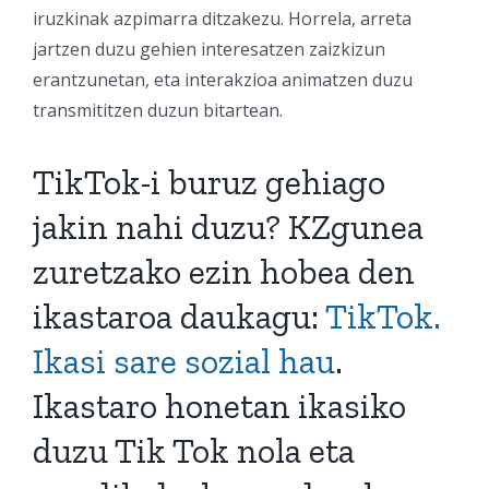
iruzkinak azpimarra ditzakezu. Horrela, arreta
jartzen duzu gehien interesatzen zaizkizun
erantzunetan, eta interakzioa animatzen duzu
transmititzen duzun bitartean.
TikTok-i buruz gehiago
jakin nahi duzu? KZgunea
zuretzako ezin hobea den
ikastaroa daukagu:
TikTok.
Ikasi sare sozial hau
.
Ikastaro honetan ikasiko
duzu Tik Tok nola eta