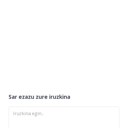
Sar ezazu zure iruzkina
Comment