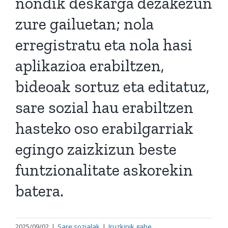
nondik deskarga dezakezun
zure gailuetan; nola
erregistratu eta nola hasi
aplikazioa erabiltzen,
bideoak sortuz eta editatuz,
sare sozial hau erabiltzen
hasteko oso erabilgarriak
egingo zaizkizun beste
funtzionalitate askorekin
batera.
2025/09/02
|
Sare sozialak
|
Iruzkinik gabe