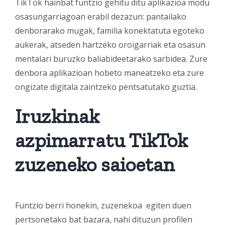
TikTok hainbat funtzio gehitu ditu aplikazioa modu
osasungarriagoan erabil dezazun: pantailako
denborarako mugak, familia konektatuta egoteko
aukerak, atseden hartzeko oroigarriak eta osasun
mentalari buruzko baliabideetarako sarbidea. Zure
denbora aplikazioan hobeto maneatzeko eta zure
ongizate digitala zaintzeko pentsatutako guztia.
Iruzkinak
azpimarratu TikTok
zuzeneko saioetan
Funtzio berri honekin, zuzenekoa egiten duen
pertsonetako bat bazara, nahi dituzun profilen