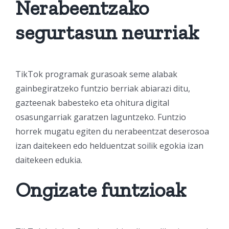
Nerabeentzako
segurtasun neurriak
TikTok programak gurasoak seme alabak
gainbegiratzeko funtzio berriak abiarazi ditu,
gazteenak babesteko eta ohitura digital
osasungarriak garatzen laguntzeko. Funtzio
horrek mugatu egiten du nerabeentzat deserosoa
izan daitekeen edo helduentzat soilik egokia izan
daitekeen edukia.
Ongizate funtzioak