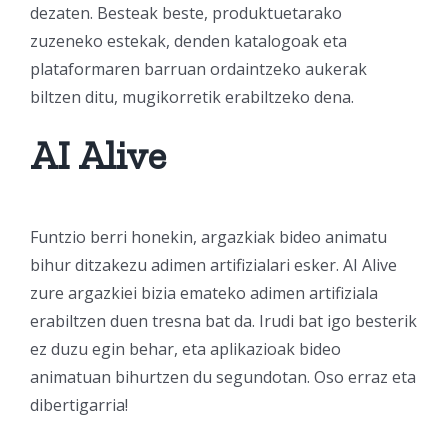
dezaten. Besteak beste, produktuetarako
zuzeneko estekak, denden katalogoak eta
plataformaren barruan ordaintzeko aukerak
biltzen ditu, mugikorretik erabiltzeko dena.
AI Alive
Funtzio berri honekin, argazkiak bideo animatu
bihur ditzakezu adimen artifizialari esker. AI Alive
zure argazkiei bizia emateko adimen artifiziala
erabiltzen duen tresna bat da. Irudi bat igo besterik
ez duzu egin behar, eta aplikazioak bideo
animatuan bihurtzen du segundotan. Oso erraz eta
dibertigarria!