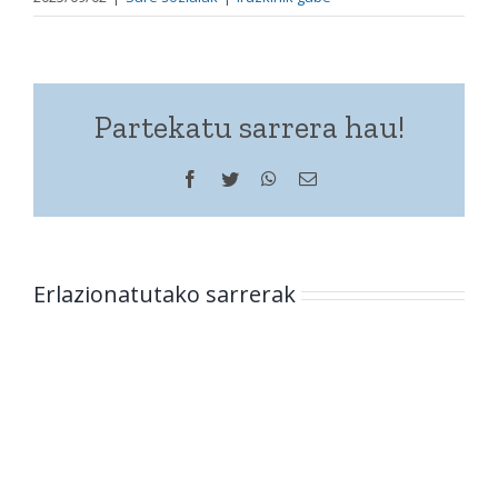
Partekatu sarrera hau!
Facebook
Twitter
WhatsApp
Helbide
elektronikoa
Erlazionatutako sarrerak