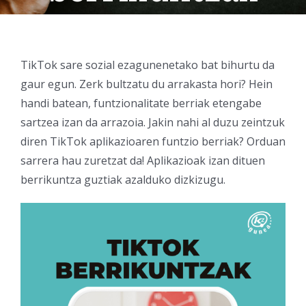
TikTok sare sozial ezagunenetako bat bihurtu da
gaur egun. Zerk bultzatu du arrakasta hori? Hein
handi batean, funtzionalitate berriak etengabe
sartzea izan da arrazoia.
Jakin nahi al duzu zeintzuk
diren TikTok aplikazioaren funtzio berriak? Orduan
sarrera hau zuretzat da! Aplikazioak izan dituen
berrikuntza guztiak azalduko dizkizugu.