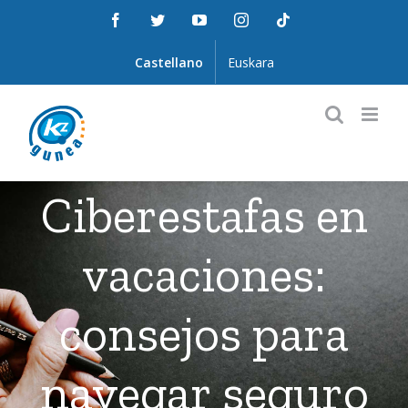
Saltar
Facebook
Twitter
YouTube
Instagram
Tiktok
al
contenido
Castellano
Euskara
Ciberestafas en
vacaciones:
consejos para
navegar seguro