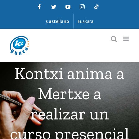
Saltar
Facebook
Twitter
YouTube
Instagram
Tiktok
al
contenido
Castellano
Euskara
Kontxi anima a
Mertxe a
realizar un
curso presencial