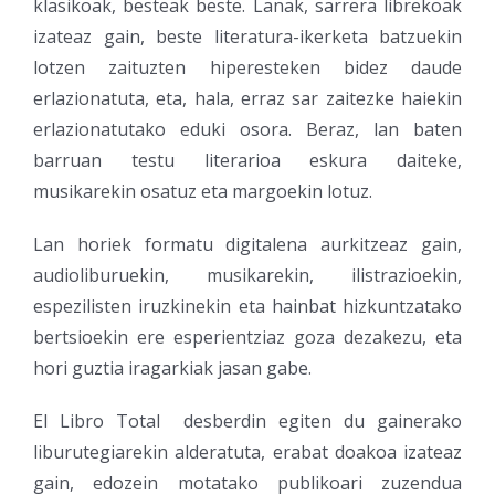
klasikoak, besteak beste. Lanak, sarrera librekoak
izateaz gain, beste literatura-ikerketa batzuekin
lotzen zaituzten hiperesteken bidez daude
erlazionatuta, eta, hala, erraz sar zaitezke haiekin
erlazionatutako eduki osora. Beraz, lan baten
barruan testu literarioa eskura daiteke,
musikarekin osatuz eta margoekin lotuz.
Lan horiek formatu digitalena aurkitzeaz gain,
audioliburuekin, musikarekin, ilistrazioekin,
espezilisten iruzkinekin eta hainbat hizkuntzatako
bertsioekin ere esperientziaz goza dezakezu, eta
hori guztia iragarkiak jasan gabe.
El Libro Total desberdin egiten du gainerako
liburutegiarekin alderatuta, erabat doakoa izateaz
gain, edozein motatako publikoari zuzendua