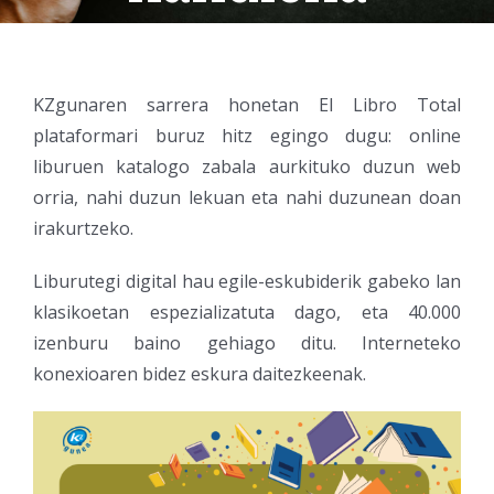
KZgunaren sarrera honetan El Libro Total
plataformari buruz hitz egingo dugu: online
liburuen katalogo zabala aurkituko duzun web
orria, nahi duzun lekuan eta nahi duzunean doan
irakurtzeko.
Liburutegi digital hau egile-eskubiderik gabeko lan
klasikoetan espezializatuta dago, eta 40.000
izenburu baino gehiago ditu. Interneteko
konexioaren bidez eskura daitezkeenak.