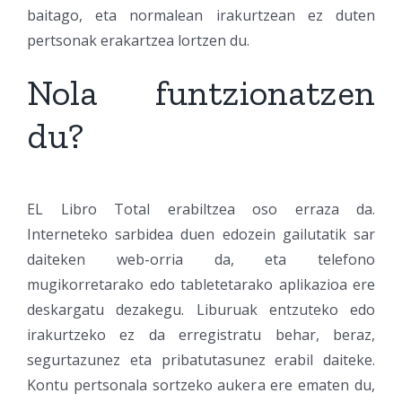
baitago, eta normalean irakurtzean ez duten
pertsonak erakartzea lortzen du.
Nola funtzionatzen
du?
EL Libro Total erabiltzea oso erraza da.
Interneteko sarbidea duen edozein gailutatik sar
daiteken web-orria da, eta telefono
mugikorretarako edo tabletetarako aplikazioa ere
deskargatu dezakegu. Liburuak entzuteko edo
irakurtzeko ez da erregistratu behar, beraz,
segurtazunez eta pribatutasunez erabil daiteke.
Kontu pertsonala sortzeko aukera ere ematen du,