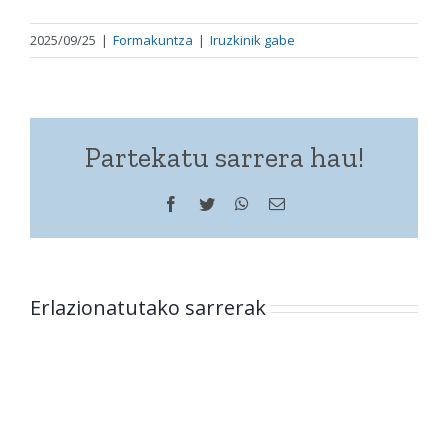
2025/09/25
|
Formakuntza
|
Iruzkinik gabe
Partekatu sarrera hau!
Facebook
Twitter
WhatsApp
Helbide
elektronikoa
Erlazionatutako sarrerak