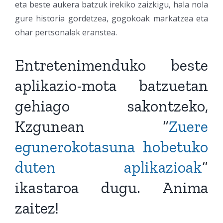
eta beste aukera batzuk irekiko zaizkigu, hala nola
gure historia gordetzea, gogokoak markatzea eta
ohar pertsonalak eranstea.
Entretenimenduko beste
aplikazio-mota batzuetan
gehiago sakontzeko,
Kzgunean “
Zuere
egunerokotasuna hobetuko
duten aplikazioak
”
ikastaroa dugu. Anima
zaitez!