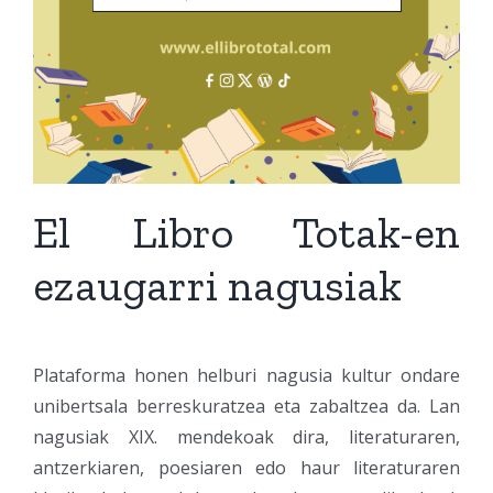
El Libro Totak-en
ezaugarri nagusiak
Plataforma honen helburi nagusia kultur ondare
unibertsala berreskuratzea eta zabaltzea da. Lan
nagusiak XIX. mendekoak dira, literaturaren,
antzerkiaren, poesiaren edo haur literaturaren