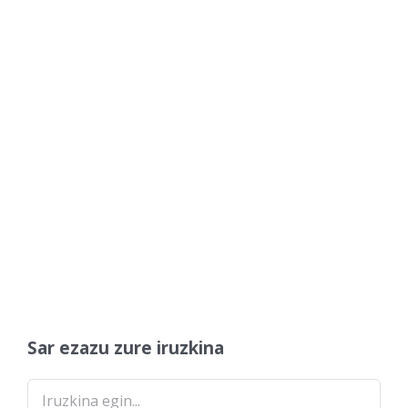
Sar ezazu zure iruzkina
Comment