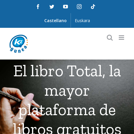
Saltar
Facebook
Twitter
YouTube
Instagram
Tiktok
al
contenido
Castellano
Euskara
El libro Total, la
mayor
plataforma de
libros gratuitos