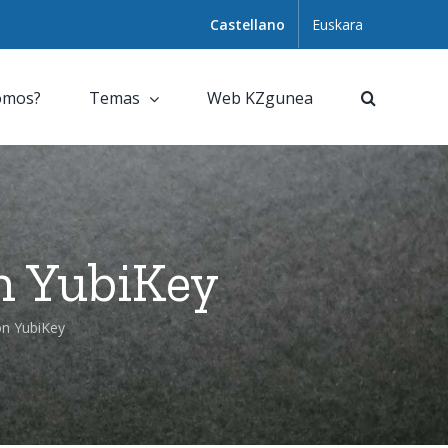
Castellano
Euskara
omos?
Temas
Web KZgunea
n YubiKey
on YubiKey