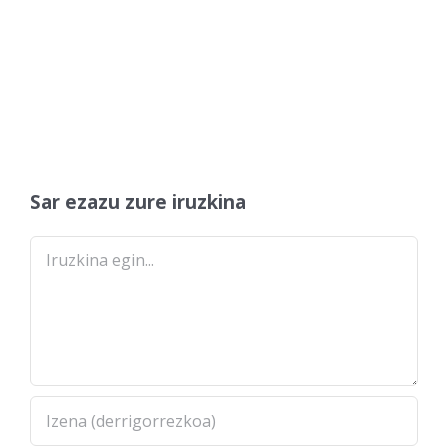
Sar ezazu zure iruzkina
Comment