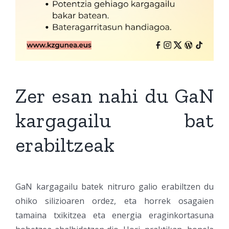
Zer esan nahi du GaN
kargagailu bat
erabiltzeak
GaN kargagailu batek nitruro galio erabiltzen du
ohiko silizioaren ordez, eta horrek osagaien
tamaina txikitzea eta energia eraginkortasuna