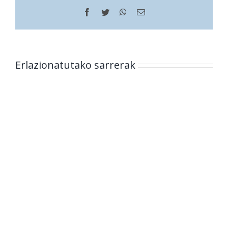
Facebook
Twitter
WhatsApp
Helbide
elektronikoa
Erlazionatutako sarrerak