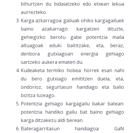
bihurtzen du bidaiatzeko edo etxean lekua
aurrezteko.
Karga azkarragoa: gailuak ohiko kargagailuek
baino azakarrago kargatzen dituzte,
gehiegizko berotu gabe potentzia maila
altuagoak eduki baititzake, eta, beraz,
denbora gutxiagoan energia gehiago
sartzeko aukera ematen du.
Kudeaketa termiko hobea: horrek esan nahi
du bero gutxiago emititzen duela, eta,
ondorioz, segurtasun handiago eta balio
bizitza luzeago.
Potentzia gehiago kargagailu bakar batean:
potentzia handiko gailu bat baino gehiago
karga ditzakezu aldi berean.
Bateragarritasun handiagoa: GaN