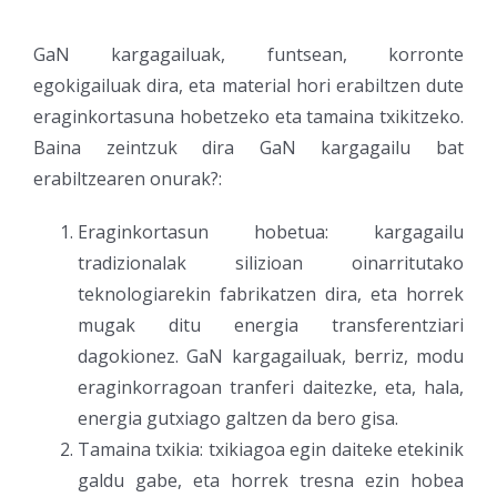
GaN kargagailuak, funtsean, korronte
egokigailuak dira, eta material hori erabiltzen dute
eraginkortasuna hobetzeko eta tamaina txikitzeko.
Baina zeintzuk dira GaN kargagailu bat
erabiltzearen onurak?:
Eraginkortasun hobetua: kargagailu
tradizionalak silizioan oinarritutako
teknologiarekin fabrikatzen dira, eta horrek
mugak ditu energia transferentziari
dagokionez. GaN kargagailuak, berriz, modu
eraginkorragoan tranferi daitezke, eta, hala,
energia gutxiago galtzen da bero gisa.
Tamaina txikia: txikiagoa egin daiteke etekinik
galdu gabe, eta horrek tresna ezin hobea