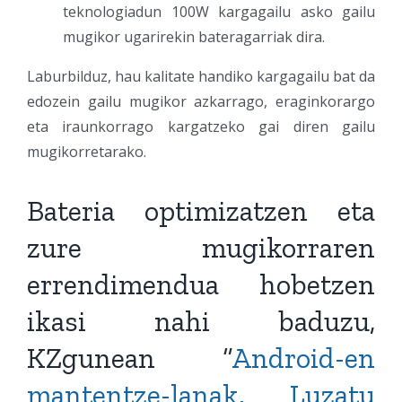
teknologiadun 100W kargagailu asko gailu
mugikor ugarirekin bateragarriak dira.
Laburbilduz, hau kalitate handiko kargagailu bat da
edozein gailu mugikor azkarrago, eraginkorargo
eta iraunkorrago kargatzeko gai diren gailu
mugikorretarako.
Bateria optimizatzen eta
zure mugikorraren
errendimendua hobetzen
ikasi nahi baduzu,
KZgunean “
Android-en
mantentze-lanak. Luzatu