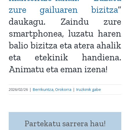
zure gailuaren bizitza
”
daukagu. Zaindu zure
smartphonea, luzatu haren
balio bizitza eta atera ahalik
eta etekinik handiena.
Animatu eta eman izena!
2026/02/26
|
Berrikuntza
,
Orokorra
|
Iruzkinik gabe
Partekatu sarrera hau!