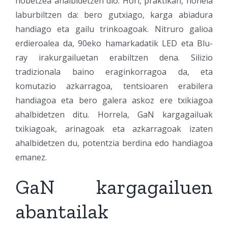
hobetzea ahalbidetzen dio. Hori, praktikan, honela
laburbiltzen da: bero gutxiago, karga abiadura
handiago eta gailu trinkoagoak. Nitruro galioa
erdieroalea da, 90eko hamarkadatik LED eta Blu-
ray irakurgailuetan erabiltzen dena. Silizio
tradizionala baino eraginkorragoa da, eta
komutazio azkarragoa, tentsioaren erabilera
handiagoa eta bero galera askoz ere txikiagoa
ahalbidetzen ditu. Horrela, GaN kargagailuak
txikiagoak, arinagoak eta azkarragoak izaten
ahalbidetzen du, potentzia berdina edo handiagoa
emanez.
GaN kargagailuen
abantailak