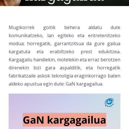
Mugikorrek goitik behera aldatu dute
komunikatzeko, lan egiteko eta entretenitzeko
modua; horregatik, garrantzitsua da gure gailua
kargatuta eta erabiltzeko prest edukitzea.
Kargagailu handiekin, motelekin eta erraz berotzen
direnekin bizi gara aspalditik, eta horregatik
fabrikatzaile askok teknoligia eraginkorrago baten
aldeko apustua egin dute: GaN kargagailua.