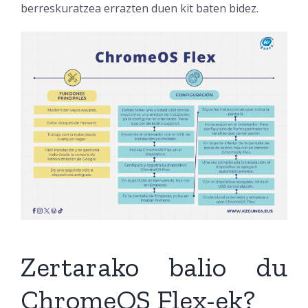
berreskuratzea errazten duen kit baten bidez.
Zertarako balio du
ChromeOS Flex-ek?