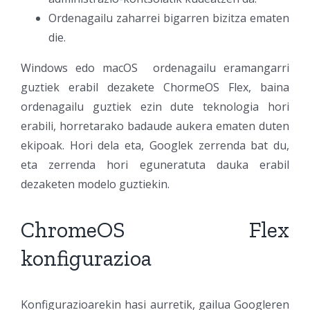
Ordenagailu zaharrei bigarren bizitza ematen
die.
Windows edo macOS ordenagailu eramangarri
guztiek erabil dezakete ChormeOS Flex, baina
ordenagailu guztiek ezin dute teknologia hori
erabili, horretarako badaude aukera ematen duten
ekipoak. Hori dela eta, Googlek zerrenda bat du,
eta zerrenda hori eguneratuta dauka erabil
dezaketen modelo guztiekin.
ChromeOS Flex
konfigurazioa
Konfigurazioarekin hasi aurretik, gailua Googleren