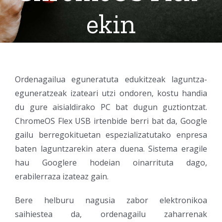
ekin
Ordenagailua eguneratuta edukitzeak laguntza-
eguneratzeak izateari utzi ondoren, kostu handia
du gure aisialdirako PC bat dugun guztiontzat.
ChromeOS Flex USB irtenbide berri bat da, Google
gailu berregokituetan espezializatutako enpresa
baten laguntzarekin atera duena. Sistema eragile
hau Googlere hodeian oinarrituta dago,
erabilerraza izateaz gain.
Bere helburu nagusia zabor elektronikoa
saihiestea da, ordenagailu zaharrenak