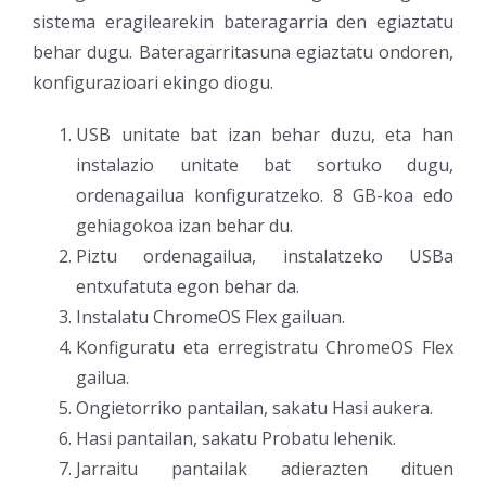
sistema eragilearekin bateragarria den egiaztatu
behar dugu. Bateragarritasuna egiaztatu ondoren,
konfigurazioari ekingo diogu.
USB unitate bat izan behar duzu, eta han
instalazio unitate bat sortuko dugu,
ordenagailua konfiguratzeko. 8 GB-koa edo
gehiagokoa izan behar du.
Piztu ordenagailua, instalatzeko USBa
entxufatuta egon behar da.
Instalatu ChromeOS Flex gailuan.
Konfiguratu eta erregistratu ChromeOS Flex
gailua.
Ongietorriko pantailan, sakatu Hasi aukera.
Hasi pantailan, sakatu Probatu lehenik.
Jarraitu pantailak adierazten dituen