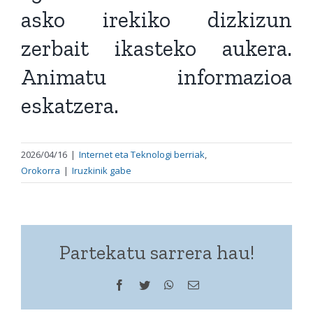
asko irekiko dizkizun
zerbait ikasteko aukera.
Animatu informazioa
eskatzera.
2026/04/16
|
Internet eta Teknologi berriak
,
Orokorra
|
Iruzkinik gabe
Partekatu sarrera hau!
Facebook
Twitter
WhatsApp
Helbide
elektronikoa