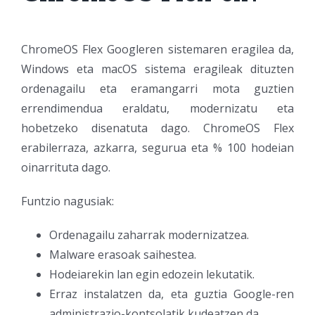
ChromeOS Flex Googleren sistemaren eragilea da,
Windows eta macOS sistema eragileak dituzten
ordenagailu eta eramangarri mota guztien
errendimendua eraldatu, modernizatu eta
hobetzeko disenatuta dago. ChromeOS Flex
erabilerraza, azkarra, segurua eta % 100 hodeian
oinarrituta dago.
Funtzio nagusiak:
Ordenagailu zaharrak modernizatzea.
Malware erasoak saihestea.
Hodeiarekin lan egin edozein lekutatik.
Erraz instalatzen da, eta guztia Google-ren
administrazio-kontsolatik kudeatzen da.