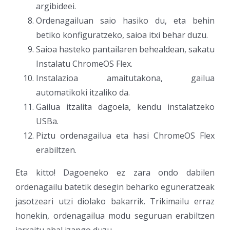
argibideei.
Ordenagailuan saio hasiko du, eta behin
betiko konfiguratzeko, saioa itxi behar duzu.
Saioa hasteko pantailaren behealdean, sakatu
Instalatu ChromeOS Flex.
Instalazioa amaitutakona, gailua
automatikoki itzaliko da.
Gailua itzalita dagoela, kendu instalatzeko
USBa.
Piztu ordenagailua eta hasi ChromeOS Flex
erabiltzen.
Eta kitto! Dagoeneko ez zara ondo dabilen
ordenagailu batetik desegin beharko eguneratzeak
jasotzeari utzi diolako bakarrik. Trikimailu erraz
honekin, ordenagailua modu seguruan erabiltzen