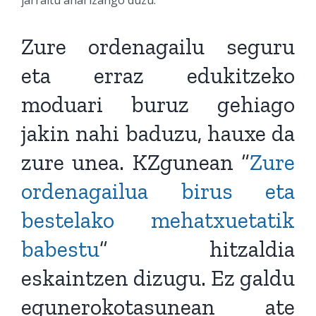
jarraitu ahal izango duzu.
Zure ordenagailu seguru
eta erraz edukitzeko
moduari buruz gehiago
jakin nahi baduzu, hauxe da
zure unea. KZgunean “
Zure
ordenagailua birus eta
bestelako mehatxuetatik
babestu
” hitzaldia
eskaintzen dizugu. Ez galdu
egunerokotasunean ate