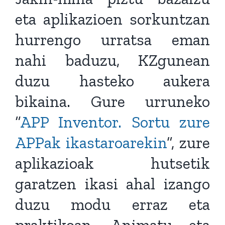
eta aplikazioen sorkuntzan
hurrengo urratsa eman
nahi baduzu, KZgunean
duzu hasteko aukera
bikaina. Gure urruneko
“
APP Inventor. Sortu zure
APPak ikastaroarekin
”, zure
aplikazioak hutsetik
garatzen ikasi ahal izango
duzu modu erraz eta
praktikoan. Animatu eta