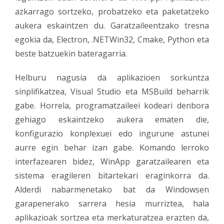
azkarrago sortzeko, probatzeko eta paketatzeko
aukera eskaintzen du. Garatzaileentzako tresna
egokia da, Electron, .NETWin32, Cmake, Python eta
beste batzuekin bateragarria.
Helburu nagusia da aplikazioen sorkuntza
sinplifikatzea, Visual Studio eta MSBuild beharrik
gabe. Horrela, programatzaileei kodeari denbora
gehiago eskaintzeko aukera ematen die,
konfigurazio konplexuei edo ingurune astunei
aurre egin behar izan gabe. Komando lerroko
interfazearen bidez, WinApp garatzailearen eta
sistema eragileren bitartekari eraginkorra da.
Alderdi nabarmenetako bat da Windowsen
garapenerako sarrera hesia murriztea, hala
aplikazioak sortzea eta merkaturatzea erazten da,