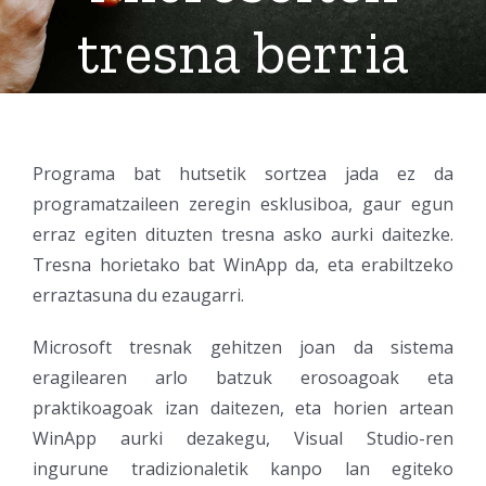
tresna berria
Programa bat hutsetik sortzea jada ez da
programatzaileen zeregin esklusiboa, gaur egun
erraz egiten dituzten tresna asko aurki daitezke.
Tresna horietako bat WinApp da, eta erabiltzeko
erraztasuna du ezaugarri.
Microsoft tresnak gehitzen joan da sistema
eragilearen arlo batzuk erosoagoak eta
praktikoagoak izan daitezen, eta horien artean
WinApp aurki dezakegu, Visual Studio-ren
ingurune tradizionaletik kanpo lan egiteko