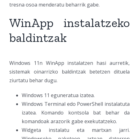
tresna osoa menderatu beharrik gabe.
WinApp instalatzeko
baldintzak
Windows 11n WinApp instalatzen hasi aurretik,
sistemak oinarrizko baldintzak betetzen dituela
ziurtatu behar dugu.
Windows 11 eguneratua izatea.
Windows Terminal edo PowerShell instalatuta
izatea. Komando kontsola bat behar da
komandoak arazorik gabe exekutatzeko.
Widgeta instalatu eta martxan jarri.
Windowseko paketeen artean datorren