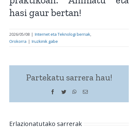
hasi gaur bertan!
2026/05/08
|
Internet eta Teknologi berriak
,
Orokorra
|
Iruzkinik gabe
Partekatu sarrera hau!
Facebook
Twitter
WhatsApp
Helbide
elektronikoa
Erlazionatutako sarrerak