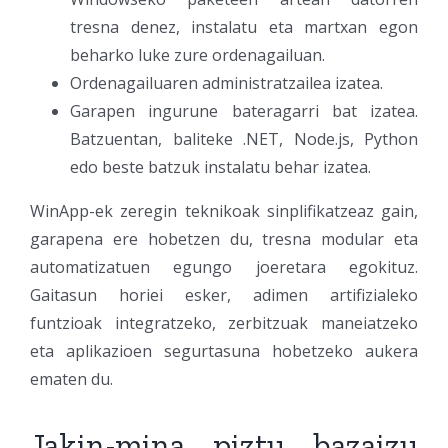
tresna denez, instalatu eta martxan egon
beharko luke zure ordenagailuan.
Ordenagailuaren administratzailea izatea.
Garapen ingurune bateragarri bat izatea.
Batzuentan, baliteke .NET, Node.js, Python
edo beste batzuk instalatu behar izatea.
WinApp-ek zeregin teknikoak sinplifikatzeaz gain,
garapena ere hobetzen du, tresna modular eta
automatizatuen egungo joeretara egokituz.
Gaitasun horiei esker, adimen artifizialeko
funtzioak integratzeko, zerbitzuak maneiatzeko
eta aplikazioen segurtasuna hobetzeko aukera
ematen du.
Jakin-mina piztu bazaizu