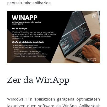
pentsatutako aplikazioa.
Zer da WinApp
Windows 11n aplikazioen garapena optimizatzen
laguntzen duen software da WinApp. Aplikazioak