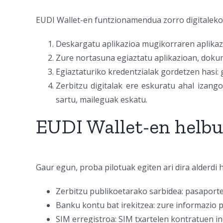
EUDI Wallet-en funtzionamendua zorro digitaleko
Deskargatu aplikazioa mugikorraren aplikaz
Zure nortasuna egiaztatu aplikazioan, dokum
Egiaztaturiko kredentzialak gordetzen hasi
Zerbitzu digitalak ere eskuratu ahal izang
sartu, maileguak eskatu.
EUDI Wallet-en helb
Gaur egun, proba pilotuak egiten ari dira alderdi 
Zerbitzu publikoetarako sarbidea: pasaport
Banku kontu bat irekitzea: zure informazio 
SIM erregistroa: SIM txartelen kontratuen in