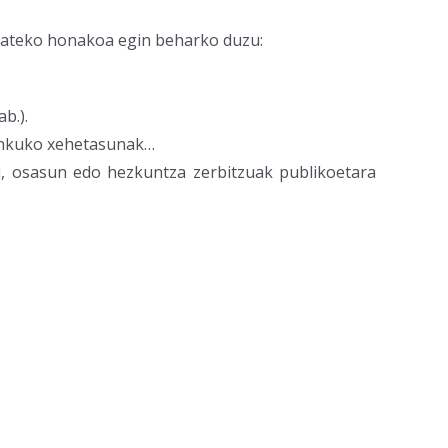
izateko honakoa egin beharko duzu:
b.).
bankuko xehetasunak…
tu, osasun edo hezkuntza zerbitzuak publikoetara