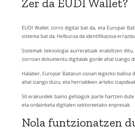
Zer da EUDI Wallet?
EUDI Wallet zorro digital bat da, eta Europar Ba
sistema bat da. Helburua da identifikazioa erraztea
Sistemak teknologia aurreratuak erabiltzen ditu,
zorroan dokumentu digitalak gorde ahal izango d
Halaber, Europar Batasun osoan legezko balioa d
ahal izango duzu, eta herrialdeen arteko izapidea
50 erakundek baino gehiagok parte hartzen dute
eta ordainketa digitalen sektoreetako enpresak.
Nola funtzionatzen d