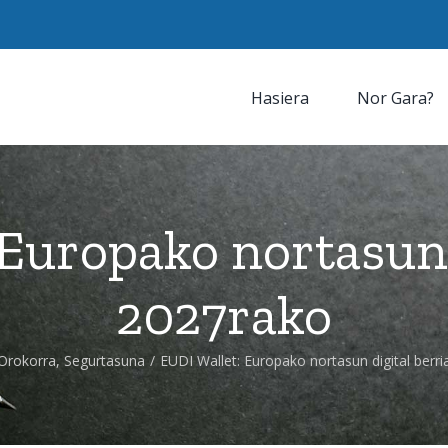
Hasiera
Nor Gara?
Europako nortasun 
2027rako
Orokorra
,
Segurtasuna
/
EUDI Wallet: Europako nortasun digital berr