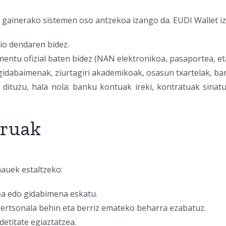
 gainerako sistemen oso antzekoa izango da. EUDI Wallet 
io dendaren bidez.
entu ofizial baten bidez (NAN elektronikoa, pasaportea, eta
: gidabaimenak, ziurtagiri akademikoak, osasun txartelak, 
o dituzu, hala nola: banku kontuak ireki, kontratuak sina
uruak
hauek estaltzeko:
ea edo gidabimena eskatu.
pertsonala behin eta berriz emateko beharra ezabatuz.
detitate egiaztatzea.