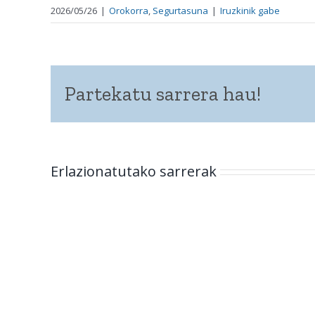
2026/05/26
|
Orokorra
,
Segurtasuna
|
Iruzkinik gabe
Partekatu sarrera hau!
Erlazionatutako sarrerak