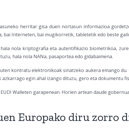
tasuneko herritar gisa duen nortasun informazioa gordetze
, bai Interneten, bai mugikorretik, tabletetik edo beste gail
 hala nola kriptografia eta autentifikazio biometrikoa, zu
ituzu, hala nola NANa, pasaportea edo gidabaimena.
uten kontratu elektronikoak sinatzeko aukera emango du. Ga
k azkarrago egin ahal izango dituzu, gero eta dokumentu fis
 EUDI Walleten garapenean. Horien artean daude gobernua
uen Europako diru zorro d