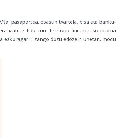
Na, pasaportea, osasun txartela, bisa eta banku-
ra izatea? Edo zure telefono linearen kontratua
eta eskuragarri izango duzu edozein unetan, modu