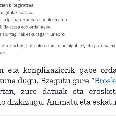
zien biltegiratzea.
igitalak sortzea.
eskripzioaren xehetasunak ematea.
bidaiatzea edo ordaintzea.
a ziurtagiriak eskuragarri uneoro.
ta ziurtagiri ofizialen tramite amaigabeei, eta gure baime
ri.
 eta konplikaziorik gabe orda
zuna dugu. Ezagutu gure “
Erosk
ertan, zure datuak eta eroske
o dizkizugu. Animatu eta eskatu