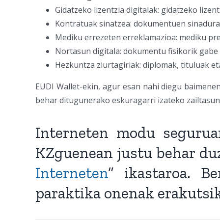
Gidatzeko lizentzia digitalak: gidatzeko lizent
Kontratuak sinatzea: dokumentuen sinadura d
Mediku errezeten erreklamazioa: mediku pr
Nortasun digitala: dokumentu fisikorik gabe 
Hezkuntza ziurtagiriak: diplomak, tituluak et
EUDI Wallet-ekin, agur esan nahi diegu baimenen e
behar ditugunerako eskuragarri izateko zailtasuna
Interneten modu seguruan
KZguenean justu behar du
Interneten
” ikastaroa. B
paraktika onenak erakutsik