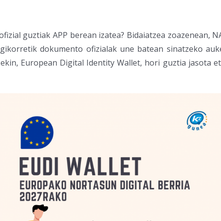
fizial guztiak APP berean izatea? Bidaiatzea zoazenean, NA
gikorretik dokumento ofizialak une batean sinatzeko auke
kin, European Digital Identity Wallet, hori guztia jasota 