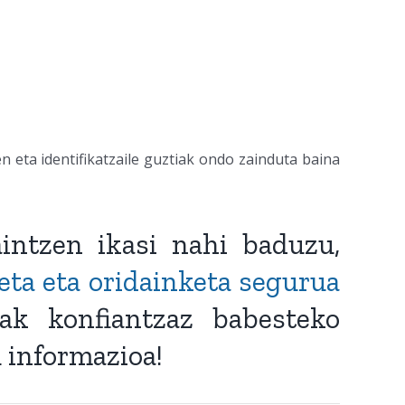
n eta identifikatzaile guztiak ondo zainduta baina
intzen ikasi nahi baduzu,
eta eta oridainketa segurua
tak konfiantzaz babesteko
 informazioa!