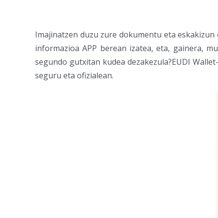
Imajinatzen duzu zure dokumentu eta eskakizun o
informazioa APP berean izatea, eta, gainera, mu
segundo gutxitan kudea dezakezula?EUDI Wallet-e
seguru eta ofizialean.