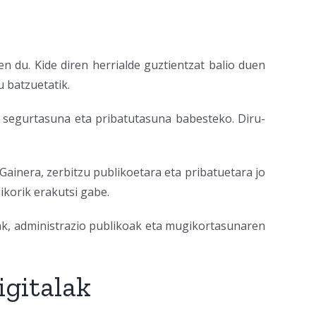
n du. Kide diren herrialde guztientzat balio duen
u batzuetatik.
re segurtasuna eta pribatutasuna babesteko. Diru-
inera, zerbitzu publikoetara eta pribatuetara jo
ikorik erakutsi gabe.
k, administrazio publikoak eta mugikortasunaren
igitalak