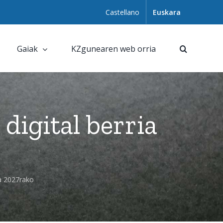
Castellano
Euskara
Gaiak
KZgunearen web orria
digital berria
ia 2027rako