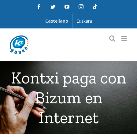
Saltar
Facebook
Twitter
YouTube
Instagram
Tiktok
al
contenido
Castellano
Euskara
Kontxi paga con
Bizum en
Internet