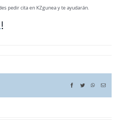
des pedir cita en KZgunea y te ayudarán.
a
!
Facebook
Twitter
WhatsApp
Correo
electrónico