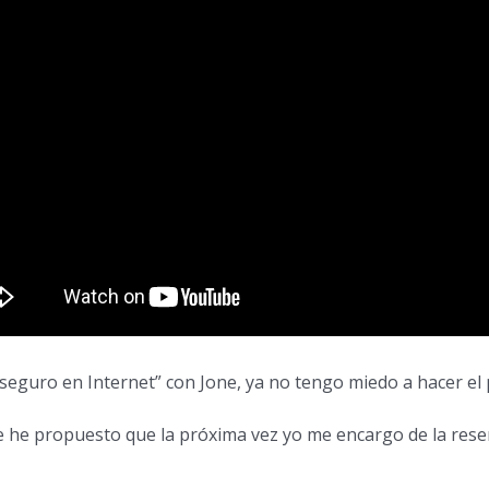
seguro en Internet” con Jone, ya no tengo miedo a hacer el
 le he propuesto que la próxima vez yo me encargo de la rese