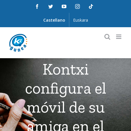
Saltar
Facebook
Twitter
YouTube
Instagram
Tiktok
al
contenido
Castellano
Euskara
Kontxi
configura el
móvil de su
amiga en el