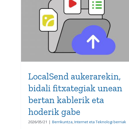
LocalSend aukerarekin,
bidali fitxategiak unean
bertan kablerik eta hoderik
gabe
LocalSend aukerarekin,
bidali fitxategiak unean
bertan kablerik eta
hoderik gabe
2026/05/21
|
Berrikuntza
,
Internet eta Teknologi berriak