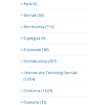
Aisia (5)
Berriak (50)
Berrikuntza (112)
Enplegua (9)
Erosketak (40)
Formakuntza (207)
Internet eta Teknologi berriak
(1.054)
Orokorra (1.023)
Osasuna (33)