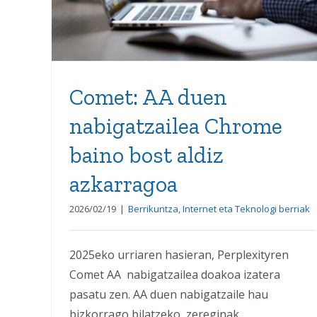
Comet: AA duen
nabigatzailea Chrome
baino bost aldiz
azkarragoa
2026/02/19
|
Berrikuntza
,
Internet eta Teknologi berriak
2025eko urriaren hasieran, Perplexityren
Comet AA nabigatzailea doakoa izatera
pasatu zen. AA duen nabigatzaile hau
bizkorrago bilatzeko, zereginak