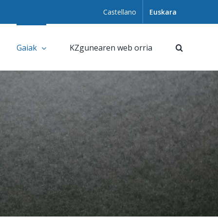
Castellano
Euskara
Gaiak
KZgunearen web orria