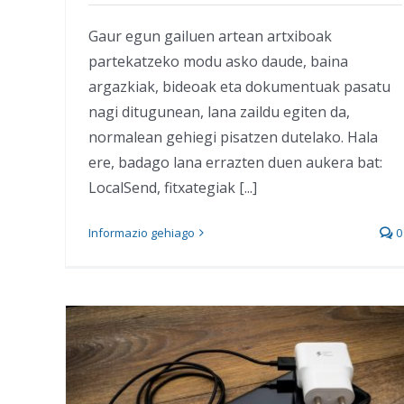
Gaur egun gailuen artean artxiboak
partekatzeko modu asko daude, baina
argazkiak, bideoak eta dokumentuak pasatu
nagi ditugunean, lana zaildu egiten da,
normalean gehiegi pisatzen dutelako. Hala
ere, badago lana errazten duen aukera bat:
LocalSend, fitxategiak [...]
Informazio gehiago
0
Hau da karga azkarra