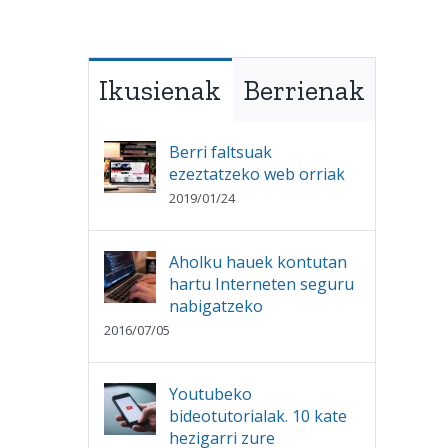
Ikusienak
Berrienak
Berri faltsuak
ezeztatzeko web orriak
2019/01/24
Aholku hauek kontutan
hartu Interneten seguru
nabigatzeko
2016/07/05
Youtubeko
bideotutorialak. 10 kate
hezigarri zure