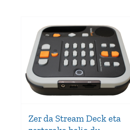
Zer da Stream Deck eta
zertarako balio du
Zer da Stream Deck eta