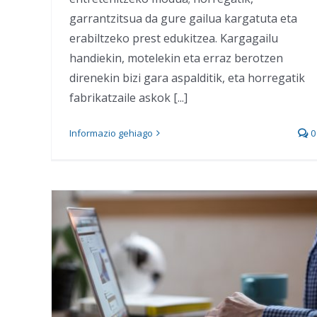
garrantzitsua da gure gailua kargatuta eta
erabiltzeko prest edukitzea. Kargagailu
handiekin, motelekin eta erraz berotzen
direnekin bizi gara aspalditik, eta horregatik
fabrikatzaile askok [...]
Informazio gehiago
0
Comet: AA duen
nabigatzailea Chrome
baino bost aldiz azkarragoa