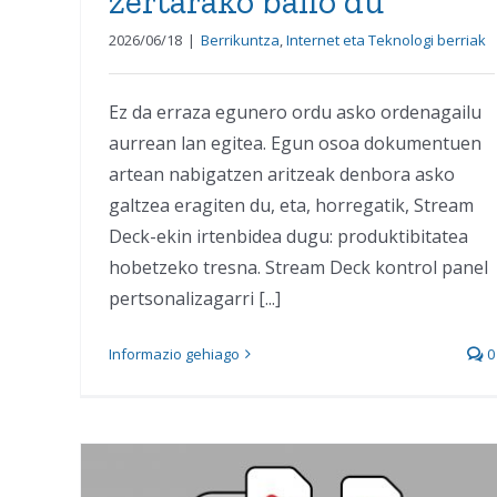
zertarako balio du
2026/06/18
|
Berrikuntza
,
Internet eta Teknologi berriak
Ez da erraza egunero ordu asko ordenagailu
aurrean lan egitea. Egun osoa dokumentuen
artean nabigatzen aritzeak denbora asko
galtzea eragiten du, eta, horregatik, Stream
Deck-ekin irtenbidea dugu: produktibitatea
hobetzeko tresna. Stream Deck kontrol panel
pertsonalizagarri [...]
Informazio gehiago
0