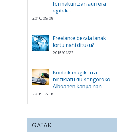
formakuntzan aurrera
egiteko
2016/09/08
Freelance bezala lanak
lortu nahi dituzu?
2015/01/27
Kontxik mugikorra
birziklatu du Kongoroko
Alboanen kanpainan
2016/12/16
GAIAK