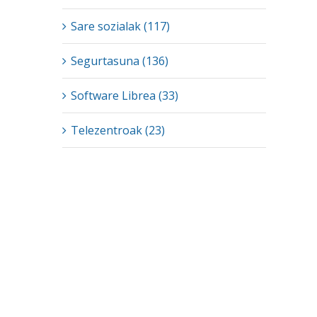
Sare sozialak (117)
Segurtasuna (136)
Software Librea (33)
Telezentroak (23)