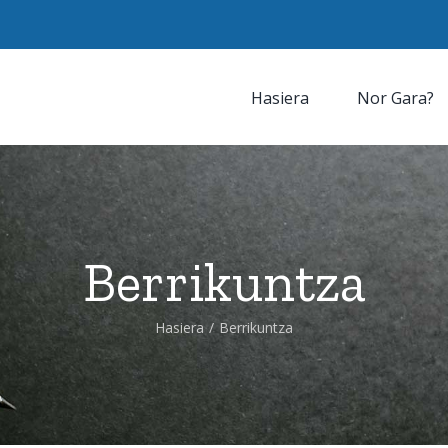
Hasiera
Nor Gara?
Berrikuntza
Hasiera
/
Berrikuntza