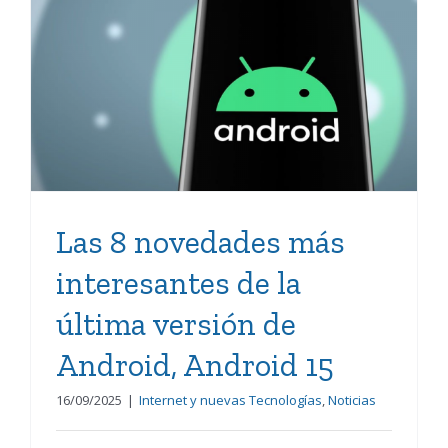
Las 8 novedades más
interesantes de la última
versión de Android,
Android 15
Las 8 novedades más
interesantes de la
última versión de
Android, Android 15
16/09/2025
|
Internet y nuevas Tecnologías
,
Noticias