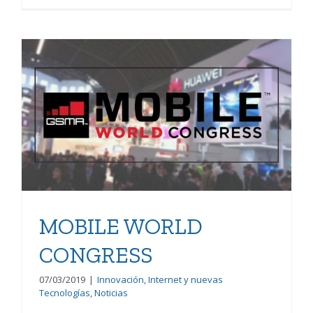
MOBILE WORLD
CONGRESS
MOBILE WORLD
CONGRESS
07/03/2019
|
Innovación
,
Internet y nuevas
Tecnologías
,
Noticias