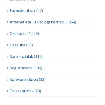
Formakuntza (207)
Internet eta Teknologi berriak (1.054)
Orokorra (1.023)
Osasuna (33)
Sare sozialak (117)
Segurtasuna (136)
Software Librea (33)
Telezentroak (23)