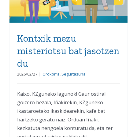
Kontxik mezu
misteriotsu bat jasotzen
du
2026/02/27
|
Orokorra
,
Segurtasuna
Kaixo, KZguneko lagunok! Gaur ostiral
goizero bezala, Iñakirekin, KZguneko
ikastaroetako ikaskidearekin, kafe bat
hartzeko geratu naiz. Orduan Iñaki,
kezkatuta nengoela konturatu da, eta zer
gertatzen zitzaidan galdetu dit.