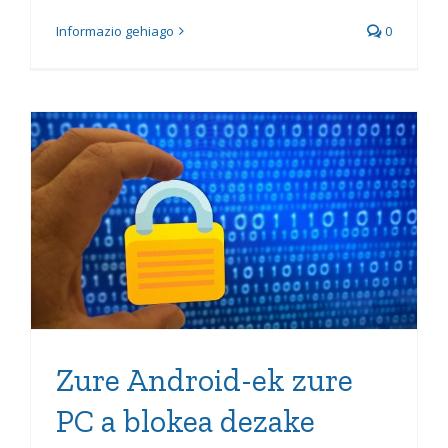
Informazio gehiago
0
Zure Android-ek zure PC a
blokea dezake Windows
11rekin
Zure Android-ek zure
PC a blokea dezake