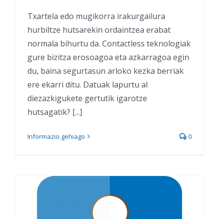
Txartela edo mugikorra irakurgailura
hurbiltze hutsarekin ordaintzea erabat
normala bihurtu da. Contactless teknologiak
gure bizitza erosoagoa eta azkarragoa egin
du, baina segurtasun arloko kezka berriak
ere ekarri ditu. Datuak lapurtu al
diezazkigukete gertutik igarotze
hutsagatik? [...]
Informazio gehiago
0