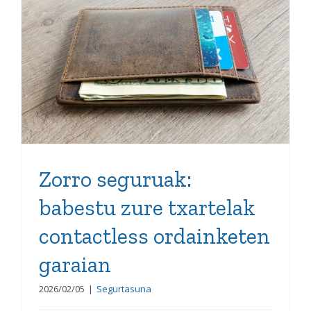
Zorro seguruak: babestu
zure txartelak contactless
ordainketen garaian
Zorro seguruak:
babestu zure txartelak
contactless ordainketen
garaian
2026/02/05
|
Segurtasuna