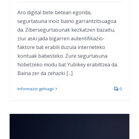
Aro digital bete-betean egonda,
segurtasuna inoiz baino garrantzitsuagoa
da. Zibersegurtasunak kezkatzen bazaitu,
ziur aski jada bigarren autentifikazio-
faktore bat erabili duzula interneteko
kontuak babesteko. Zure segurtasuna
hobetzeko modu bat Yubikey erabiltzea da.
Baina zer da zehazki [...]
Informazio gehiago
0