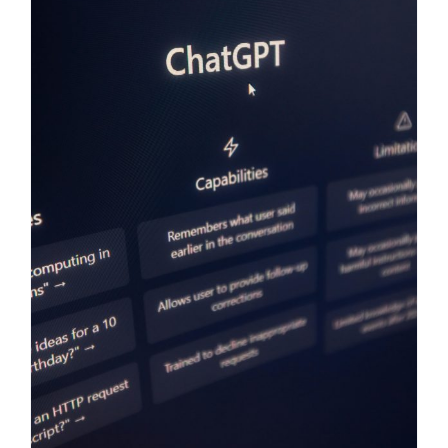
ChatGPT ezkutu moduan
erabil daiteke?