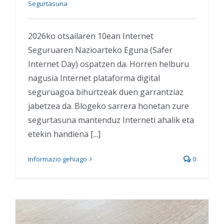
Segurtasuna
2026ko otsailaren 10ean Internet
Seguruaren Nazioarteko Eguna (Safer
Internet Day) ospatzen da. Horren helburu
nagusia Internet plataforma digital
seguruagoa bihurtzeak duen garrantziaz
jabetzea da. Blogeko sarrera honetan zure
segurtasuna mantenduz Interneti ahalik eta
etekin handiena [...]
Informazio gehiago
0