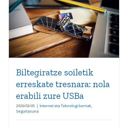
Biltegiratze soiletik
erreskate tresnara: nola
erabili zure USBa
Biltegiratze soiletik
erreskate tresnara: nola
erabili zure USBa
2026/03/05
|
Internet eta Teknologi berriak
,
Segurtasuna