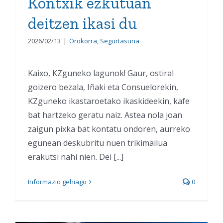
Kontxik ezkutuan
deitzen ikasi du
2026/02/13
|
Orokorra
,
Segurtasuna
Kaixo, KZguneko lagunok! Gaur, ostiral
goizero bezala, Iñaki eta Consuelorekin,
KZguneko ikastaroetako ikaskideekin, kafe
bat hartzeko geratu naiz. Astea nola joan
zaigun pixka bat kontatu ondoren, aurreko
egunean deskubritu nuen trikimailua
erakutsi nahi nien. Dei [...]
Informazio gehiago
0