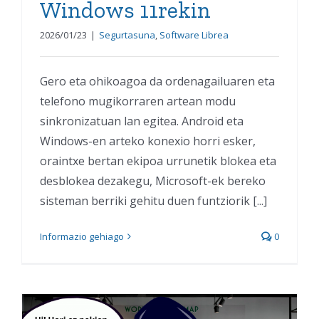
Windows 11rekin
2026/01/23
|
Segurtasuna
,
Software Librea
Gero eta ohikoagoa da ordenagailuaren eta
telefono mugikorraren artean modu
sinkronizatuan lan egitea. Android eta
Windows-en arteko konexio horri esker,
oraintxe bertan ekipoa urrunetik blokea eta
desblokea dezakegu, Microsoft-ek bereko
sisteman berriki gehitu duen funtziorik [...]
Informazio gehiago
0