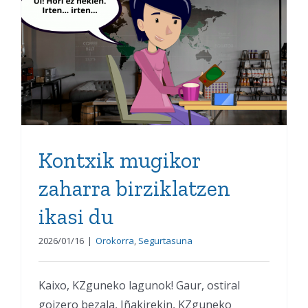
Kontxik mugikor zaharra
birziklatzen ikasi du
Kontxik mugikor
zaharra birziklatzen
ikasi du
2026/01/16
|
Orokorra
,
Segurtasuna
Kaixo, KZguneko lagunok! Gaur, ostiral
goizero bezala, Iñakirekin, KZguneko