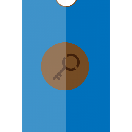
YubiKey-rekin zure
segurtasuna indartsuagoa
da