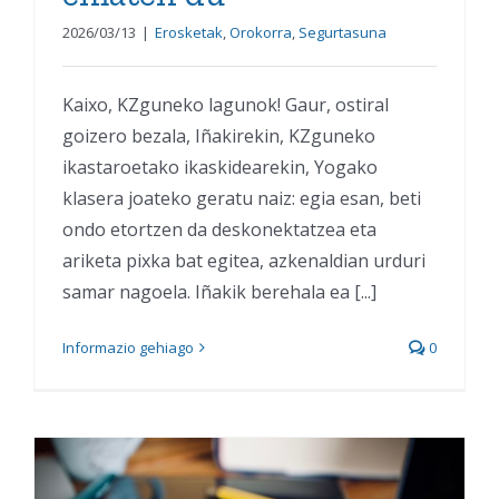
2026/03/13
|
Erosketak
,
Orokorra
,
Segurtasuna
Kaixo, KZguneko lagunok! Gaur, ostiral
goizero bezala, Iñakirekin, KZguneko
ikastaroetako ikaskidearekin, Yogako
klasera joateko geratu naiz: egia esan, beti
ondo etortzen da deskonektatzea eta
ariketa pixka bat egitea, azkenaldian urduri
samar nagoela. Iñakik berehala ea [...]
Informazio gehiago
0