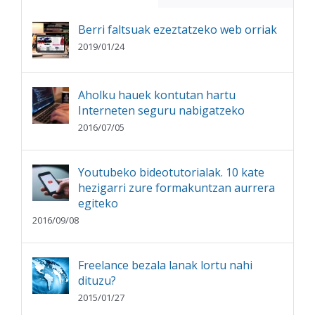
Berri faltsuak ezeztatzeko web orriak
2019/01/24
Aholku hauek kontutan hartu
Interneten seguru nabigatzeko
2016/07/05
Youtubeko bideotutorialak. 10 kate
hezigarri zure formakuntzan aurrera
egiteko
2016/09/08
Freelance bezala lanak lortu nahi
dituzu?
2015/01/27