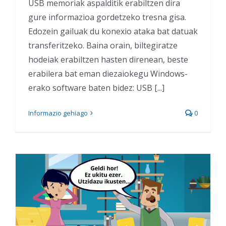
USB memoriak aspalditik erabiltzen dira
gure informazioa gordetzeko tresna gisa.
Edozein gailuak du konexio ataka bat datuak
transferitzeko. Baina orain, biltegiratze
hodeiak erabiltzen hasten direnean, beste
erabilera bat eman diezaiokegu Windows-
erako software baten bidez: USB [...]
Informazio gehiago
0
Kontxik mezu misteriotsu
bat jasotzen du