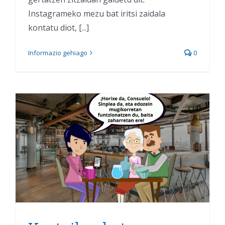
Instagrameko mezu bat iritsi zaidala
kontatu diot, [...]
Informazio gehiago
0
Kontxik ezkutuan deitzen
ikasi du