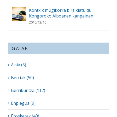
Kontxik mugikorra birziklatu du
Kongoroko Alboanen kanpainan
2016/12/16
GAIAK
Aisia (5)
Berriak (50)
Berrikuntza (112)
Enplegua (9)
Erosketak (40)