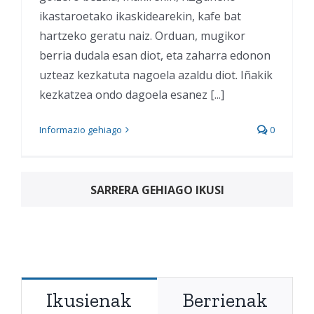
ikastaroetako ikaskidearekin, kafe bat
hartzeko geratu naiz. Orduan, mugikor
berria dudala esan diot, eta zaharra edonon
uzteaz kezkatuta nagoela azaldu diot. Iñakik
kezkatzea ondo dagoela esanez [...]
Informazio gehiago
0
SARRERA GEHIAGO IKUSI
Ikusienak
Berrienak