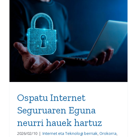
Ospatu Internet
Seguruaren Eguna neurri
hauek hartuz
Ospatu Internet
Seguruaren Eguna
neurri hauek hartuz
2026/02/10
|
Internet eta Teknologi berriak
,
Orokorra
,