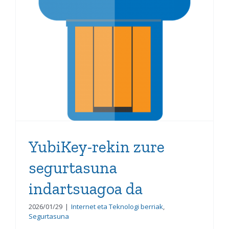
YubiKey-rekin zure
segurtasuna
indartsuagoa da
2026/01/29
|
Internet eta Teknologi berriak
,
Segurtasuna