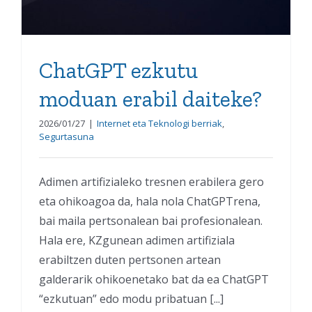
ChatGPT ezkutu
moduan erabil daiteke?
2026/01/27
|
Internet eta Teknologi berriak
,
Segurtasuna
Adimen artifizialeko tresnen erabilera gero
eta ohikoagoa da, hala nola ChatGPTrena,
bai maila pertsonalean bai profesionalean.
Hala ere, KZgunean adimen artifiziala
erabiltzen duten pertsonen artean
galderarik ohikoenetako bat da ea ChatGPT
“ezkutuan” edo modu pribatuan [...]