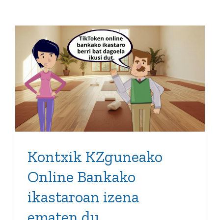
Kontxik KZguneako
Online Bankako
ikastaroan izena ematen
du
Kontxik KZguneako
Online Bankako
ikastaroan izena
ematen du