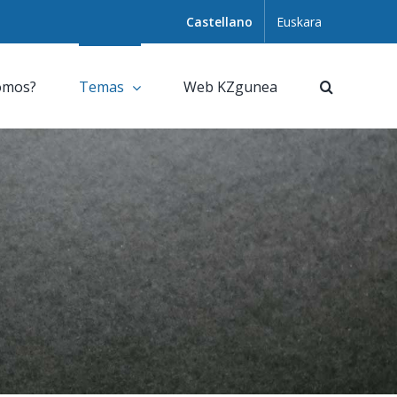
Castellano
Euskara
omos?
Temas
Web KZgunea