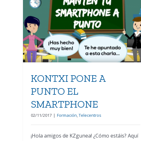
KONTXI PONE A PUNTO
EL SMARTPHONE
KONTXI PONE A
PUNTO EL
SMARTPHONE
02/11/2017
|
Formación
,
Telecentros
¡Hola amigos de KZgunea! ¿Cómo estáis? Aquí