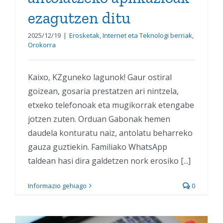
ezagutzen ditu
2025/12/19
|
Erosketak
,
Internet eta Teknologi berriak
,
Orokorra
Kaixo, KZguneko lagunok! Gaur ostiral
goizean, gosaria prestatzen ari nintzela,
etxeko telefonoak eta mugikorrak etengabe
jotzen zuten. Orduan Gabonak hemen
daudela konturatu naiz, antolatu beharreko
gauza guztiekin. Familiako WhatsApp
taldean hasi dira galdetzen nork erosiko [...]
Informazio gehiago
0