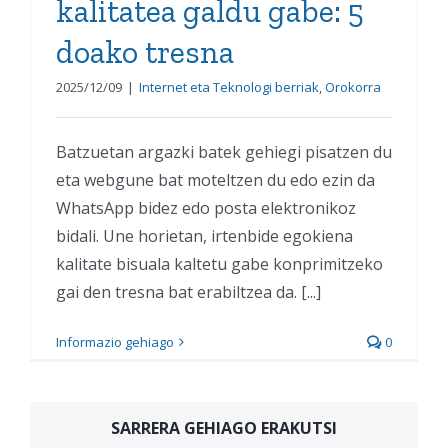
kalitatea galdu gabe: 5
doako tresna
2025/12/09
|
Internet eta Teknologi berriak
,
Orokorra
Batzuetan argazki batek gehiegi pisatzen du
eta webgune bat moteltzen du edo ezin da
WhatsApp bidez edo posta elektronikoz
bidali. Une horietan, irtenbide egokiena
kalitate bisuala kaltetu gabe konprimitzeko
gai den tresna bat erabiltzea da. [...]
Informazio gehiago
0
SARRERA GEHIAGO ERAKUTSI