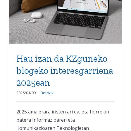
blogeko interesgarriena
2025ean
Hau izan da KZguneko
blogeko interesgarriena
2025ean
2026/01/09
|
Berriak
2025 amaierara iristen ari da, eta horrekin
batera Informazioaren eta
Komunikazioaren Teknologietan