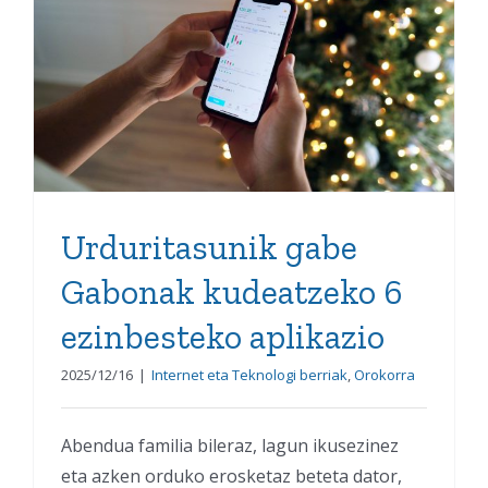
Urduritasunik gabe
Gabonak kudeatzeko 6
ezinbesteko aplikazio
Urduritasunik gabe
Gabonak kudeatzeko 6
ezinbesteko aplikazio
2025/12/16
|
Internet eta Teknologi berriak
,
Orokorra
Abendua familia bileraz, lagun ikusezinez
eta azken orduko erosketaz beteta dator,