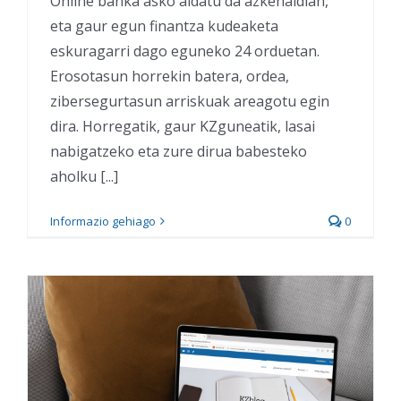
Online banka asko aldatu da azkenaldian,
eta gaur egun finantza kudeaketa
eskuragarri dago eguneko 24 orduetan.
Erosotasun horrekin batera, ordea,
zibersegurtasun arriskuak areagotu egin
dira. Horregatik, gaur KZguneatik, lasai
nabigatzeko eta zure dirua babesteko
aholku [...]
Informazio gehiago
0
Hau izan da KZguneko