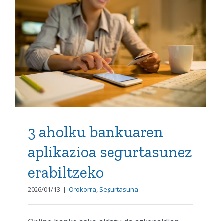
3 aholku bankuaren
aplikazioa segurtasunez
erabiltzeko
3 aholku bankuaren
aplikazioa segurtasunez
erabiltzeko
2026/01/13
|
Orokorra
,
Segurtasuna