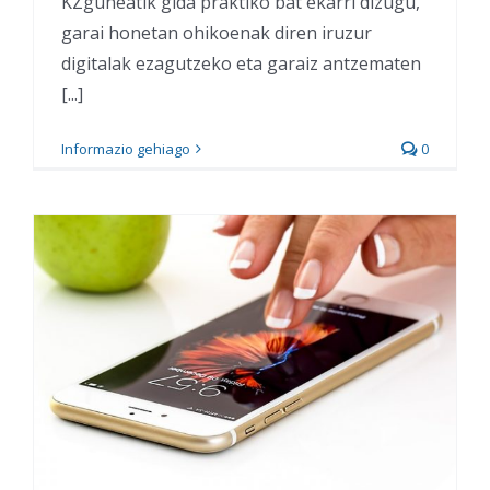
KZguneatik gida praktiko bat ekarri dizugu,
garai honetan ohikoenak diren iruzur
digitalak ezagutzeko eta garaiz antzematen
[...]
Informazio gehiago
0
AirDrop eta Quick Share:
Fitxategiak partekatu
iPhone eta Android artean