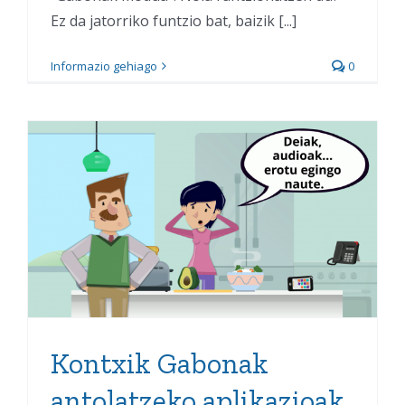
Ez da jatorriko funtzio bat, baizik [...]
Informazio gehiago
0
Kontxik Gabonak
antolatzeko aplikazioak
ezagutzen ditu
Kontxik Gabonak
antolatzeko aplikazioak