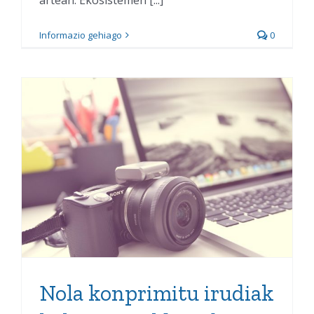
artean. Ekosistemen [...]
Informazio gehiago
0
Nola konprimitu irudiak
kalitatea galdu gabe: 5
doako tresna
Nola konprimitu irudiak