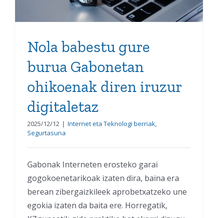
Nola babestu gure
burua Gabonetan
ohikoenak diren iruzur
digitaletaz
2025/12/12
|
Internet eta Teknologi berriak
,
Segurtasuna
Gabonak Interneten erosteko garai
gogokoenetarikoak izaten dira, baina era
berean zibergaizkileek aprobetxatzeko une
egokia izaten da baita ere. Horregatik,