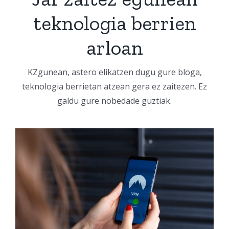
teknologia berrien
arloan
KZgunean, astero elikatzen dugu gure bloga,
teknologia berrietan atzean gera ez zaitezen. Ez
galdu gure nobedade guztiak.
Zer da VPN bat eta
zeintzuk dira aukerarik
onenak 2026an?