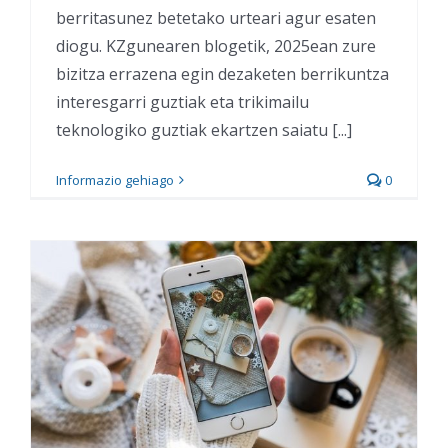
berritasunez betetako urteari agur esaten
diogu. KZgunearen blogetik, 2025ean zure
bizitza errazena egin dezaketen berrikuntza
interesgarri guztiak eta trikimailu
teknologiko guztiak ekartzen saiatu [...]
Informazio gehiago
0
Aktibatu “Gabonak
modua” zure WhatsApp-
ean