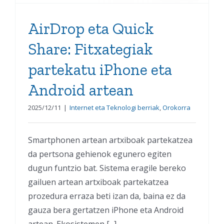
AirDrop eta Quick
Share: Fitxategiak
partekatu iPhone eta
Android artean
2025/12/11
|
Internet eta Teknologi berriak
,
Orokorra
Smartphonen artean artxiboak partekatzea
da pertsona gehienok egunero egiten
dugun funtzio bat. Sistema eragile bereko
gailuen artean artxiboak partekatzea
prozedura erraza beti izan da, baina ez da
gauza bera gertatzen iPhone eta Android