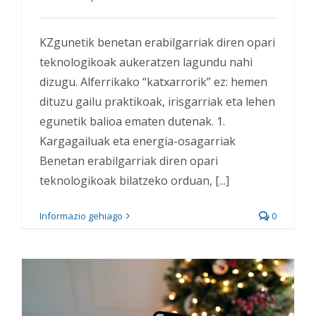
KZgunetik benetan erabilgarriak diren opari
teknologikoak aukeratzen lagundu nahi
dizugu. Alferrikako “katxarrorik” ez: hemen
dituzu gailu praktikoak, irisgarriak eta lehen
egunetik balioa ematen dutenak. 1.
Kargagailuak eta energia-osagarriak
Benetan erabilgarriak diren opari
teknologikoak bilatzeko orduan, [...]
Informazio gehiago
0