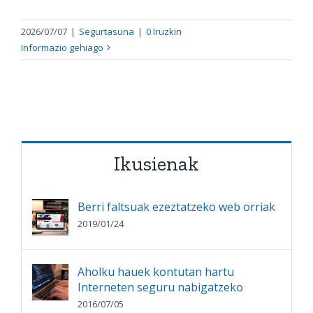
2026/07/07
|
Segurtasuna
|
0 Iruzkin
Informazio gehiago
Ikusienak
Berri faltsuak ezeztatzeko web orriak
2019/01/24
Aholku hauek kontutan hartu
Interneten seguru nabigatzeko
2016/07/05