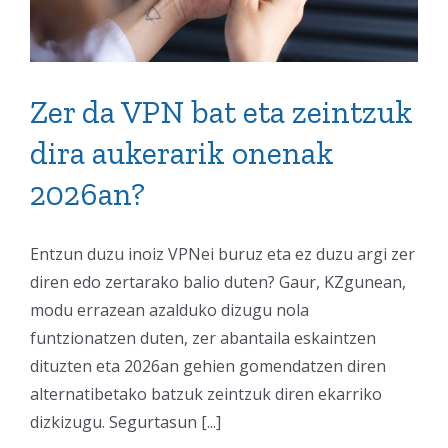
Zer da VPN bat eta zeintzuk
dira aukerarik onenak
2026an?
Entzun duzu inoiz VPNei buruz eta ez duzu argi zer
diren edo zertarako balio duten? Gaur, KZgunean,
modu errazean azalduko dizugu nola
funtzionatzen duten, zer abantaila eskaintzen
dituzten eta 2026an gehien gomendatzen diren
alternatibetako batzuk zeintzuk diren ekarriko
dizkizugu. Segurtasun [...]