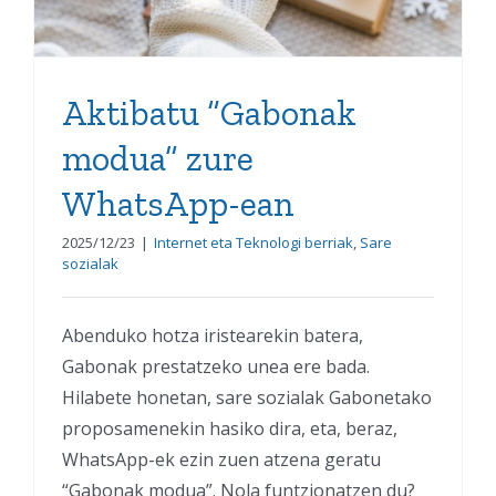
Aktibatu “Gabonak
modua” zure
WhatsApp-ean
2025/12/23
|
Internet eta Teknologi berriak
,
Sare
sozialak
Abenduko hotza iristearekin batera,
Gabonak prestatzeko unea ere bada.
Hilabete honetan, sare sozialak Gabonetako
proposamenekin hasiko dira, eta, beraz,
WhatsApp-ek ezin zuen atzena geratu
“Gabonak modua”. Nola funtzionatzen du?