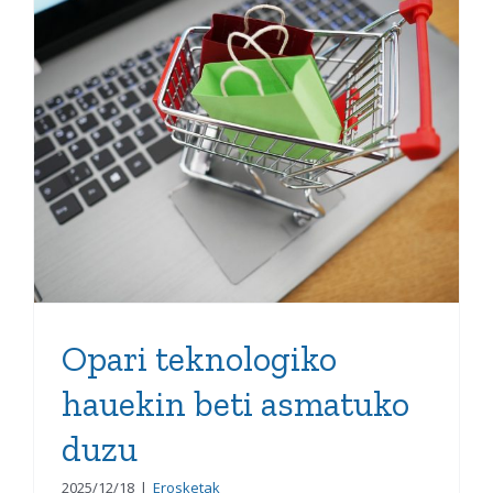
Opari teknologiko
hauekin beti asmatuko
duzu
Opari teknologiko
hauekin beti asmatuko
duzu
2025/12/18
|
Erosketak