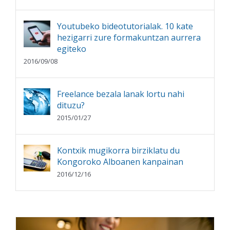
Youtubeko bideotutorialak. 10 kate
hezigarri zure formakuntzan aurrera
egiteko
2016/09/08
Freelance bezala lanak lortu nahi
dituzu?
2015/01/27
Kontxik mugikorra birziklatu du
Kongoroko Alboanen kanpainan
2016/12/16