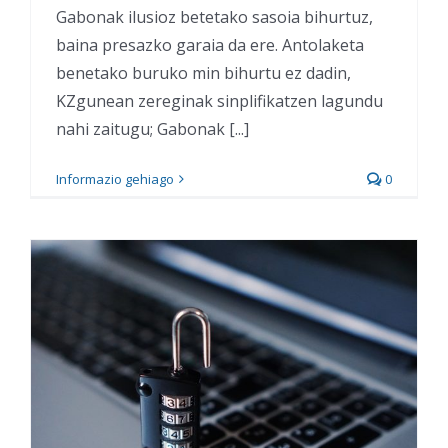
Gabonak ilusioz betetako sasoia bihurtuz,
baina presazko garaia da ere. Antolaketa
benetako buruko min bihurtu ez dadin,
KZgunean zereginak sinplifikatzen lagundu
nahi zaitugu; Gabonak [...]
Informazio gehiago
0
Nola babestu gure burua
Gabonetan ohikoenak
diren iruzur digitaletaz