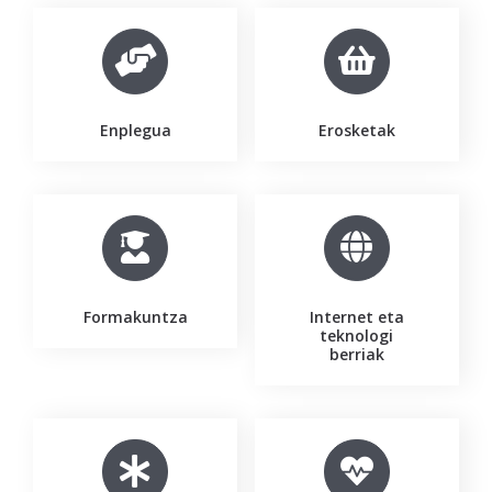
Enplegua
Erosketak
Formakuntza
Internet eta
teknologi
berriak