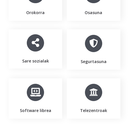
Orokorra
Osasuna
Sare sozialak
Segurtasuna
Software librea
Telezentroak